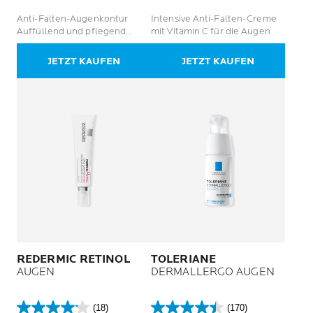
von
von
Anti-Falten-Augenkontur
Intensive Anti-Falten-Creme
5
5
Auffüllend und pflegend
mit Vitamin C für die Augen
Sternen.
Sternen.
Empfindliche Augen
66
15
JETZT KAUFEN
JETZT KAUFEN
Bewertungen
Bewertungen
REDERMIC RETINOL
TOLERIANE
AUGEN
DERMALLERGO AUGEN
(18)
(170)