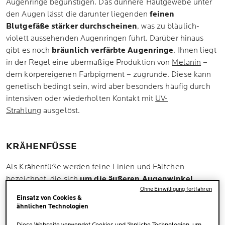
Augenringe begünstigen. Das dünnere Hautgewebe unter
den Augen lässt die darunter liegenden
feinen
Blutgefäße stärker durchscheinen
, was zu bläulich-
violett aussehenden Augenringen führt. Darüber hinaus
gibt es noch
bräunlich verfärbte Augenringe
. Ihnen liegt
in der Regel eine übermäßige Produktion von
Melanin
–
dem körpereigenen Farbpigment – zugrunde. Diese kann
genetisch bedingt sein, wird aber besonders häufig durch
intensiven oder wiederholten Kontakt mit
UV-
Strahlung
ausgelöst.
KRÄHENFÜSSE
Als Krähenfüße werden feine Linien und Fältchen
bezeichnet, die sich
um die äußeren Augenwinkel
Ohne Einwilligung fortfahren
herum
bilden. Sie entstehen vor allem durch
wiederholte
Einsatz von Cookies &
Muskelbewegungen
, wie Zusammenkneifen der Augen
ähnlichen Technologien
oder Lachen. Krähenfüße sind deshalb auch als
Lachfalten