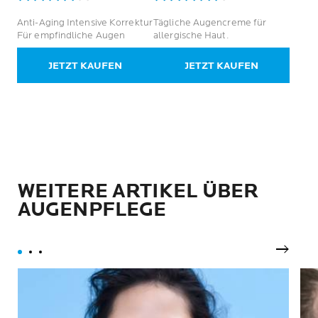
4.2
4.4
von
von
Anti-Aging Intensive Korrektur
Tägliche Augencreme für
5
5
Für empfindliche Augen
allergische Haut.
Sternen.
Sternen.
18
170
JETZT KAUFEN
JETZT KAUFEN
Bewertungen
Bewertungen
WEITERE ARTIKEL ÜBER
AUGENPFLEGE
Nächst