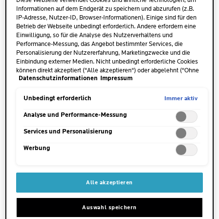
Diese Webseite verwendet Cookies und ähnliche Technologien, um
bekannt. In jüngeren Jahren sind die kleinen
Informationen auf dem Endgerät zu speichern und abzurufen (z.B.
Augenfältchen nur sichtbar, wenn die Muskeln durch die
IP-Adresse, Nutzer-ID, Browser-Informationen). Einige sind für den
Mimik beansprucht werden. Entspannt sich das Gesicht,
Betrieb der Webseite unbedingt erforderlich. Andere erfordern eine
Einwilligung, so für die Analyse des Nutzerverhaltens und
verschwinden auch die Falten wieder. Mit den Jahren
Performance-Messung, das Angebot bestimmter Services, die
gewinnen die Krähenfüße jedoch an Tiefe und bleiben
Personalisierung der Nutzererfahrung, Marketingzwecke und die
auch bei einem entspannten Gesichtsausdruck bestehen.
Einbindung externer Medien. Nicht unbedingt erforderliche Cookies
können direkt akzeptiert ("Alle akzeptieren") oder abgelehnt ("Ohne
Die Genetik, Umwelteinflüsse sowie der eigene Lebensstil
Datenschutzinformationen
Impressum
Einwilligung fortfahren") werden. Individuelle Anpassungen der
können eine vorzeitige Entstehung von deutlich sichtbaren
Einstellungen sind ebenfalls möglich und speicherbar ("Auswahl
Krähenfüßen begünstigen.
speichern"). Die Auswahl kann jederzeit unter dem Link "Cookie-
Immer aktiv
Unbedingt erforderlich
Einstellungen" angepasst werden. Für weitere Informationen s.
unsere Datenschutzinformationen.
Analyse und Performance-Messung
TRÄNENSÄCKE
Services und Personalisierung
Werbung
„Tränensäcke“ ist die Bezeichnung für
sichtbare
Schwellungen unter den Augen
. Sie entstehen in der
Regel durch eine Kombination von Faktoren wie
Alle akzeptieren
Flüssigkeitsansammlung, abgesunkene Fettpölsterchen
und alters- oder genetisch bedingte Hauterschlaffung. Mit
Auswahl speichern
zunehmendem Alter verliert die Haut an Spannkraft und