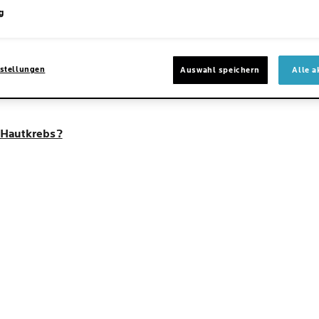
g
stellungen
Auswahl speichern
Alle a
 Hautkrebs?