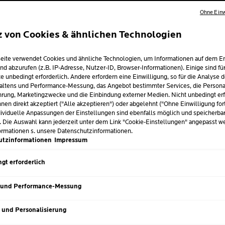
LE &
Ohne Einw
CKE:
z von Cookies & ähnlichen Technologien
N
eite verwendet Cookies und ähnliche Technologien, um Informationen auf dem E
Von hellen Nuancen bis zu ti
nd abzurufen (z.B. IP-Adresse, Nutzer-ID, Browser-Informationen). Einige sind fü
flachen Markierungen bis zu
TS-
e unbedingt erforderlich. Andere erfordern eine Einwilligung, so für die Analyse 
zählen zu den häufigsten Ha
altens und Performance-Messung, das Angebot bestimmter Services, die Personal
Menschen rund um den Erdbal
rung, Marketingzwecke und die Einbindung externer Medien. Nicht unbedingt erf
 &
diese pigmentierten Hauters
nen direkt akzeptiert ("Alle akzeptieren") oder abgelehnt ("Ohne Einwilligung for
ividuelle Anpassungen der Einstellungen sind ebenfalls möglich und speicherba
Leberflecken zu beachten un
NDHEITS-
. Die Auswahl kann jederzeit unter dem Link "Cookie-Einstellungen" angepasst w
ormationen s. unsere Datenschutzinformationen.
utzinformationen
Impressum
R
gt erforderlich
 und Performance-Messung
s und Personalisierung