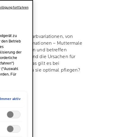
illigung fortfahren
ndgerät zu
efen dunklen Farbvariationen, von
r den Betrieb
 erhabenen Formationen – Muttermale
des
utveränderungen und betreffen
isierung der
l. Doch was sind die Ursachen für
orderliche
cheinungen? Was gilt es bei
tfahren")
r ("Auswahl
d wie kannst du sie optimal pflegen?
erden. Für
Immer aktiv