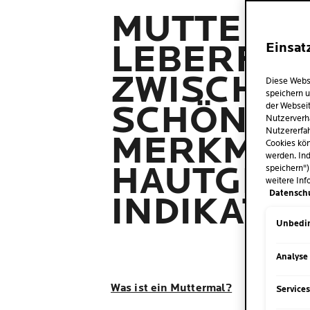
MUTTERMA
LEBERFLE
Einsat
ZWISCHE
Diese Webs
speichern u
SCHÖNHEI
der Webseit
Nutzerverh
Nutzererfah
MERKMAL
Cookies kön
werden. Ind
HAUTGESU
speichern")
weitere Inf
Datensch
INDIKATO
Unbedin
Analyse
Was ist ein Muttermal?
Service