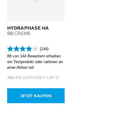
HYDRAPHASE HA
BB CREME
(144)
4.1
88 von 144 Bewertern erhielten
von
ein Testprodukt oder nahmen an
5
einer Aktion teil
Sternen.
144
48H FEUCHTIGKEIT LSF 15
Bewertungen
JETZT KAUFEN