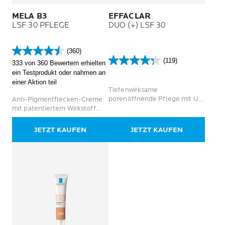
MELA B3
EFFACLAR
LSF 30 PFLEGE
DUO (+) LSF 30
(360)
4.5
(119)
333 von 360 Bewertern erhielten
von
4.3
ein Testprodukt oder nahmen an
5
von
einer Aktion teil
Sternen.
5
Tiefenwirksame
360
Sternen.
porenöffnende Pflege mit UV-
Anti-Pigmentflecken-Creme
Bewertungen
119
Schutz
mit patentiertem Wirkstoff
Bewertungen
Melasyl, LSF 30 und 5 %
Niacinamid
JETZT KAUFEN
JETZT KAUFEN