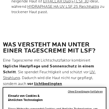
neigende Haut ist
EFFACLAR Duo(+) LSF 30
ideal,
während
HYDRAPHASE HA UV LSF 25 Reichhaltig
zu
trockener Haut passt.
WAS VERSTEHT MAN UNTER
EINER TAGESCREME MIT LSF?
Eine Tagescreme mit Lichtschutzfaktor kombiniert
tägliche Hautpflege und Sonnenschutz in einem
Schritt
. Sie spendet Feuchtigkeit und schützt vor
UV-
Strahlung
. Dadurch wird die Haut nicht nur gepflegt,
sondern auch
vor
lichtbedingten
Hautschäden
geschützt
. Viele Menschen denken bei
Ohne Einwilligung fortfahren
Sonnenschutz hauptsächlich an Strand oder Urlaub.
Einsatz von Cookies &
ähnlichen Technologien
Tatsächlich ist UV-Strahlung jedoch auch im Alltag
relevant. Selbst bei bewölktem Himmel oder kurzen