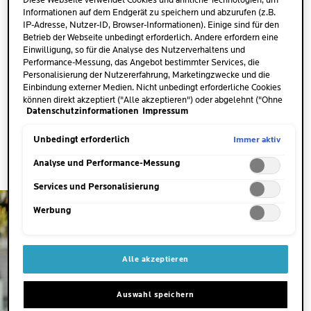
Diese Webseite verwendet Cookies und ähnliche Technologien, um
Aufenthalten im Freien ist die Haut UV-Strahlung
Informationen auf dem Endgerät zu speichern und abzurufen (z.B.
IP-Adresse, Nutzer-ID, Browser-Informationen). Einige sind für den
ausgesetzt. Eine Gesichtscreme mit LSF ist daher
Betrieb der Webseite unbedingt erforderlich. Andere erfordern eine
sinnvoller Bestandteil der täglichen Routine. Tagescremes
Einwilligung, so für die Analyse des Nutzerverhaltens und
mit Sonnenschutz fühlen sich oft angenehm leicht auf der
Performance-Messung, das Angebot bestimmter Services, die
Personalisierung der Nutzererfahrung, Marketingzwecke und die
Haut an. Sie ziehen schnell ein und eignen sich gut als
Einbindung externer Medien. Nicht unbedingt erforderliche Cookies
Make-up-Grundlage.
können direkt akzeptiert ("Alle akzeptieren") oder abgelehnt ("Ohne
Datenschutzinformationen
Impressum
Einwilligung fortfahren") werden. Individuelle Anpassungen der
Einstellungen sind ebenfalls möglich und speicherbar ("Auswahl
Schon gewusst?
Auf manchen Produkten findest du statt
speichern"). Die Auswahl kann jederzeit unter dem Link "Cookie-
Immer aktiv
Unbedingt erforderlich
LSF den Hinweis SPF. Dies ist eine Abkürzung für die
Einstellungen" angepasst werden. Für weitere Informationen s.
englische Bezeichnung „Sun Protection Factor“.
unsere Datenschutzinformationen.
Analyse und Performance-Messung
Services und Personalisierung
Werbung
Alle akzeptieren
Auswahl speichern