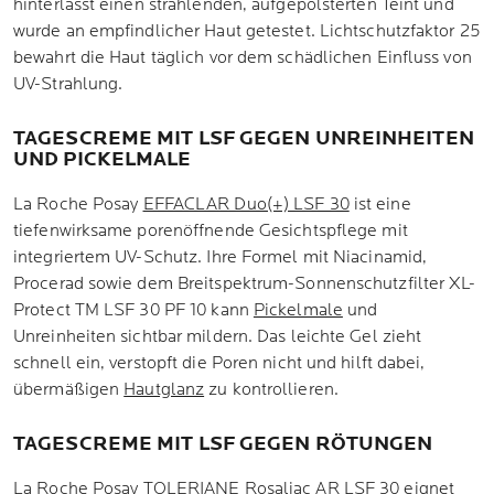
hinterlässt einen strahlenden, aufgepolsterten Teint und
wurde an empfindlicher Haut getestet. Lichtschutzfaktor 25
bewahrt die Haut täglich vor dem schädlichen Einfluss von
UV-Strahlung.
TAGESCREME MIT LSF GEGEN UNREINHEITEN
UND PICKELMALE
La Roche Posay
EFFACLAR Duo(+) LSF 30
ist eine
tiefenwirksame porenöffnende Gesichtspflege mit
integriertem UV-Schutz. Ihre Formel mit Niacinamid,
Procerad sowie dem Breitspektrum-Sonnenschutzfilter XL-
Protect TM LSF 30 PF 10 kann
Pickelmale
und
Unreinheiten sichtbar mildern. Das leichte Gel zieht
schnell ein, verstopft die Poren nicht und hilft dabei,
übermäßigen
Hautglanz
zu kontrollieren.
TAGESCREME MIT LSF GEGEN RÖTUNGEN
La Roche Posay
TOLERIANE Rosaliac AR LSF 30
eignet