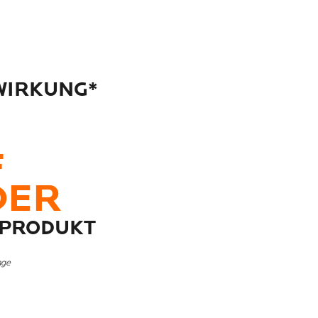
 WIRKUNG*
F
DER
 PRODUKT
age