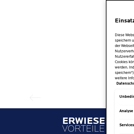
Einsat
Diese Webs
speichern u
der Webseit
Nutzerverh
Nutzererfah
Cookies kön
werden. Ind
Vorheriger Eintrag
speichern")
weitere Inf
Datensch
Unbedin
Analyse
ERWIESENE
VORTEILE
Service