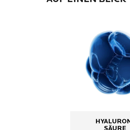
HYALURO
SÄURE