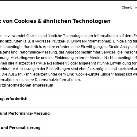
VON DERM
Ohne Einw
EMPFOHL
z von Cookies & ähnlichen Technologien
Feuchtigkeitspenden
und Vitamin E.
eite verwendet Cookies und ähnliche Technologien, um Informationen auf dem E
nd abzurufen (z.B. IP-Adresse, Nutzer-ID, Browser-Informationen). Einige sind fü
Schützt die Haut vor
e unbedingt erforderlich. Andere erfordern eine Einwilligung, so für die Analyse 
so wie vor UVA- und 
altens und Performance-Messung, das Angebot bestimmter Services, die Personal
rung, Marketingzwecke und die Einbindung externer Medien. Nicht unbedingt erf
Die ultra-leichte, ni
nen direkt akzeptiert ("Alle akzeptieren") oder abgelehnt ("Ohne Einwilligung for
angenehmens Hautgef
ividuelle Anpassungen der Einstellungen sind ebenfalls möglich und speicherba
in medium Tönung.
. Die Auswahl kann jederzeit unter dem Link "Cookie-Einstellungen" angepasst w
ormationen s. unsere Datenschutzinformationen.
utzinformationen
Impressum
Volu
GRÖSSE
50 m
gt erforderlich
Nächster Eintrag
 und Performance-Messung
s und Personalisierung