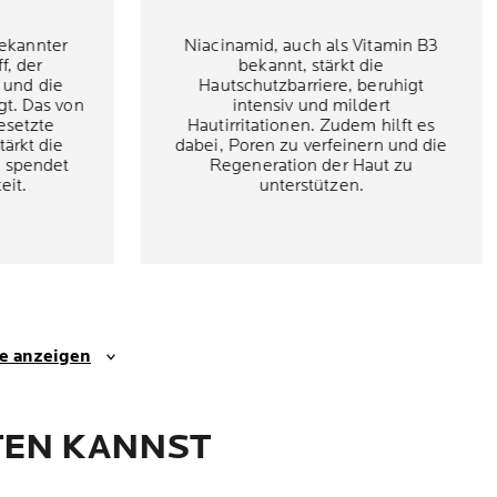
bekannter
Niacinamid, auch als Vitamin B3
f, der
bekannt, stärkt die
 und die
Hautschutzbarriere, beruhigt
gt. Das von
intensiv und mildert
esetzte
Hautirritationen. Zudem hilft es
tärkt die
dabei, Poren zu verfeinern und die
d spendet
Regeneration der Haut zu
eit.
unterstützen.
se anzeigen
EN KANNST