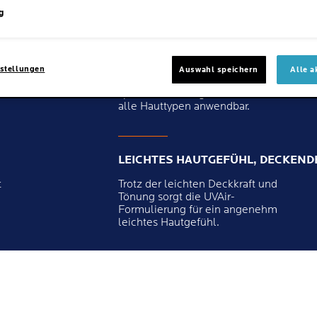
g
FEUCHTIGKEITSSPENDEND
Die Fomulierung mit
stellungen
Auswahl speichern
Alle a
Hyaluronsäure und Vitamin E
spendet Feuchtigkeit und ist für
alle Hauttypen anwendbar.
LEICHTES HAUTGEFÜHL, DECKENDE
t
Trotz der leichten Deckkraft und
Tönung sorgt die UVAir-
Formulierung für ein angenehm
leichtes Hautgefühl.