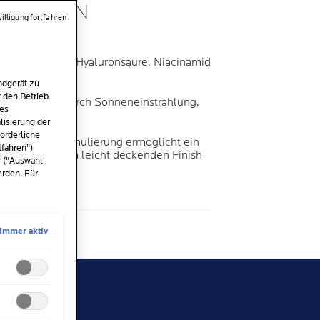
ATOLOGEN
illigung fortfahren
EN
des Serum mit Hyaluronsäure, Niacinamid
ndgerät zu
r den Betrieb
 Zellschäden durch Sonneneinstrahlung,
des
UVB-Strahlen.
isierung der
orderliche
cht fettende Formulierung ermöglicht ein
tfahren")
ühl mit einem leicht deckenden Finish
r ("Auswahl
erden. Für
me
l
Immer aktiv