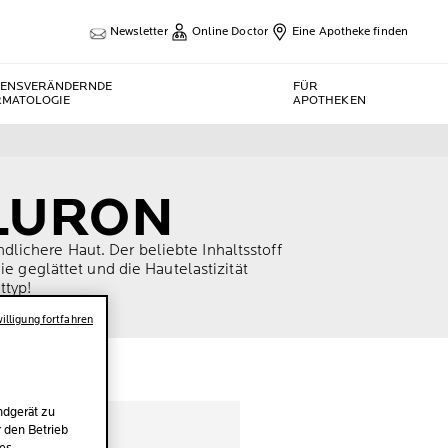
Newsletter
Online Doctor
Eine Apotheke finden
BENSVERÄNDERNDE
FÜR
RMATOLOGIE
APOTHEKEN
ALURON
ichere Haut. Der beliebte Inhaltsstoff
e geglättet und die Hautelastizität
ttyp!
illigung fortfahren
ndgerät zu
r den Betrieb