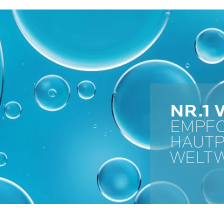
NR.1
EMPF
HAUT
WELTW