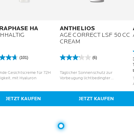
RAPHASE HA
ANTHELIOS
CHHALTIG
AGE CORRECT LSF 50 CC
CREAM
(101)
(6)
3.2
von
5
nde Gesichtscreme für 72H
Täglicher Sonnenschutz zur
en.
Sternen.
igkeit, mit Hyaluron
Vorbeugung lichtbedingter
6
Hautalterung
tungen
Bewertungen
JETZT KAUFEN
JETZT KAUFEN