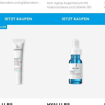
en.
548
sterndem und glättendem
Anti-Aging-Augenserum mit
Bewertungen
 für empfindliche Haut.
Hyaluronsäure und Vitamin B5
tungen
JETZT KAUFEN
JETZT KAUFEN
LLER
LU B5
HYALU B5