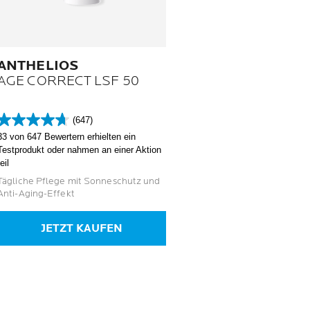
ANTHELIOS
AGE CORRECT LSF 50
(647)
4.7
33 von 647 Bewertern erhielten ein
von
Testprodukt oder nahmen an einer Aktion
5
teil
Sternen.
647
Tägliche Pflege mit Sonneschutz und
Bewertungen
Anti-Aging-Effekt
JETZT KAUFEN