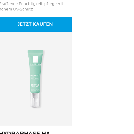
609
Sraffende Feuchtigkeitspflege mit
Bewertungen
hohem UV-Schutz
JETZT KAUFEN
HYDRAPHASE HA