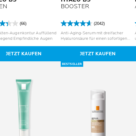
EN
BOOSTER
(66)
(2042)
4.6
von
alten-Augenkontur Auffüllend
Anti-Aging-Serum mit dreifacher
5
legend Empfindliche Augen
Hyaluronsäure für einen sofortigen
en.
Sternen.
Lifting-Effekt
2042
JETZT KAUFEN
JETZT KAUFEN
tungen
Bewertungen
BESTSELLER