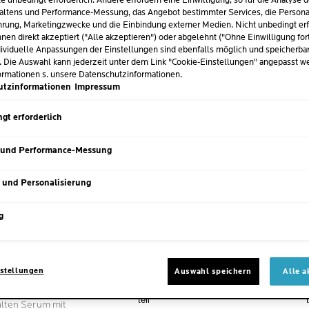
e unbedingt erforderlich. Andere erfordern eine Einwilligung, so für die Analyse 
altens und Performance-Messung, das Angebot bestimmter Services, die Personal
rung, Marketingzwecke und die Einbindung externer Medien. Nicht unbedingt erf
nen direkt akzeptiert ("Alle akzeptieren") oder abgelehnt ("Ohne Einwilligung for
ividuelle Anpassungen der Einstellungen sind ebenfalls möglich und speicherba
. Die Auswahl kann jederzeit unter dem Link "Cookie-Einstellungen" angepasst w
ormationen s. unsere Datenschutzinformationen.
utzinformationen
Impressum
gt erforderlich
 und Performance-Messung
s und Personalisierung
LU B5
HYALU B5
ACTIVATED SERUM
AUGENSERUM
g
(548)
4.4
(2405)
stellungen
Auswahl speichern
Alle a
161 von 548 Bewertern erhielten ein
von
Testprodukt oder nahmen an einer Aktion
5
teil
Sternen.
alten Serum mit