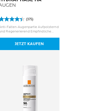
AUGEN
(375)
4.4
von
Anti-Falten-Augenpartie Aufpolsternd
5
und Regenerierend Empfindliche
Sternen.
Augen
375
JETZT KAUFEN
Bewertungen