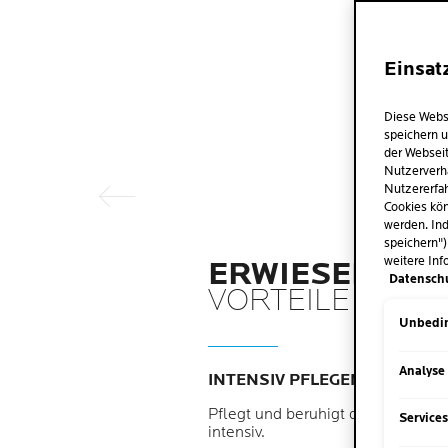
Einsat
Vorheriger Eintrag
Diese Webs
speichern u
der Webseit
Nutzerverh
Nutzererfah
Cookies kön
werden. Ind
speichern")
weitere Inf
ERWIESENE
Datensch
VORTEILE
Unbedin
Analyse
INTENSIV PFLEGEND
Pflegt und beruhigt die Haut
Service
intensiv.