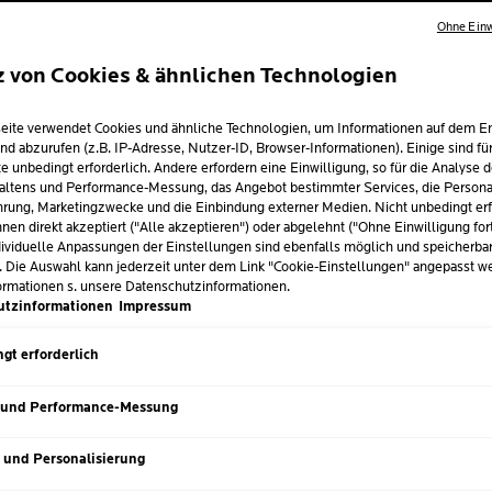
Feuchtigkeitsspend
Ohne Einw
Anzeichen trockener
Hitze).
z von Cookies & ähnlichen Technologien
Dermatologisch an
e
neigender Haut get
eite verwendet Cookies und ähnliche Technologien, um Informationen auf dem E
nd abzurufen (z.B. IP-Adresse, Nutzer-ID, Browser-Informationen). Einige sind fü
e unbedingt erforderlich. Andere erfordern eine Einwilligung, so für die Analyse 
altens und Performance-Messung, das Angebot bestimmter Services, die Personal
Volu
rung, Marketingzwecke und die Einbindung externer Medien. Nicht unbedingt erf
GRÖSSE
50 m
Nächster Eintrag
nen direkt akzeptiert ("Alle akzeptieren") oder abgelehnt ("Ohne Einwilligung for
ividuelle Anpassungen der Einstellungen sind ebenfalls möglich und speicherba
. Die Auswahl kann jederzeit unter dem Link "Cookie-Einstellungen" angepasst w
ormationen s. unsere Datenschutzinformationen.
utzinformationen
Impressum
gt erforderlich
 und Performance-Messung
GESCHMEIDIGKEIT
TEXTUR
Hinterlässt ein geschmeidiges
Leichte, 
s und Personalisierung
Hautgefühl und schützt die Haut
Gesichtsc