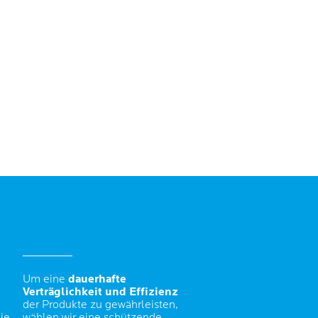
Um eine
dauerhafte
Verträglichkeit und Effizienz
der Produkte zu gewährleisten,
ie
wählen wir eine schützende