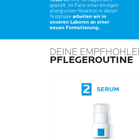
geprüft. Im Falle einer einzigen
allergischen Reaktion in dieser
Testphase
arbeiten wir in
unseren Laboren an einer
neuen Formulierung.
DEINE EMPFHOHLE
PFLEGEROUTINE
2
SERUM