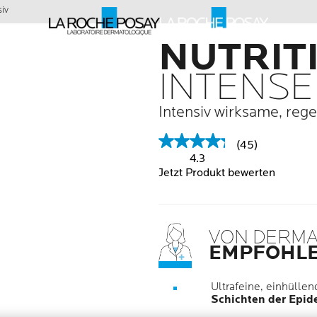
iv
NUTRIT
INTENSE
Intensiv wirksame, reg
(45)
4.3
Jetzt Produkt bewerten
VON DERM
EMPFOHL
Ultrafeine, einhülle
Schichten der Epide