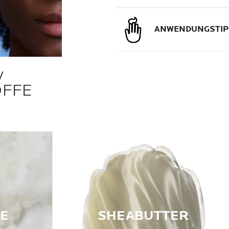
ANWENDUNGSTIP
V
OFFE
DE
SHEABUTTER