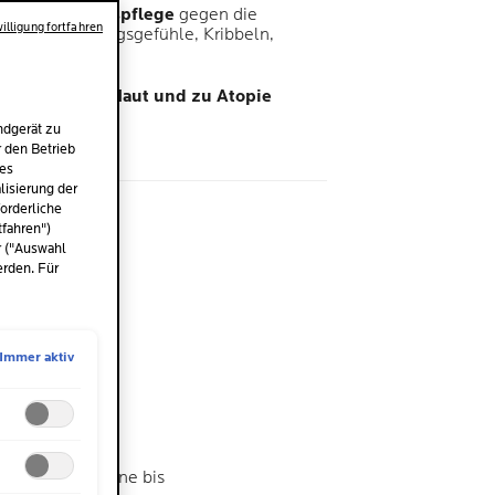
ende Gesichtspflege
gegen die
illigung fortfahren
 Haut (Spannungsgefühle, Kribbeln,
mpfindlicher Haut und zu Atopie
estet.
ndgerät zu
r den Betrieb
des
isierung der
me
orderliche
l
tfahren")
r ("Auswahl
erden. Für
Immer aktiv
einhüllende
reme für trockene bis