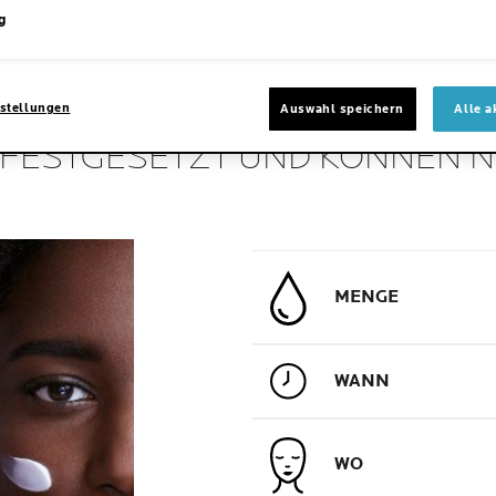
vor äußeren Einflüssen.
sehr troc
g
stellungen
Auswahl speichern
Alle a
D FESTGESETZT UND KÖNNEN 
MENGE
WANN
WO