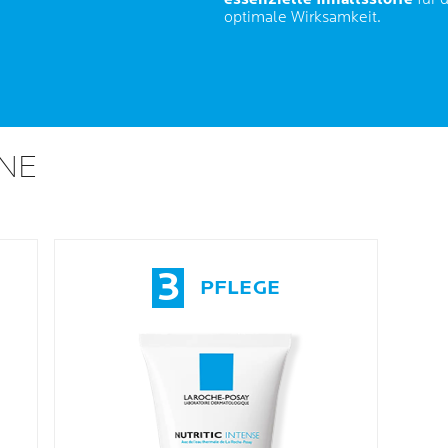
optimale Wirksamkeit.
NE
3
PFLEGE