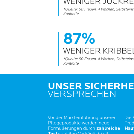
WENIGER JUCKRE
*Quelle: 50 Frauen, 4 Wochen, Selbsteins
Kontrolle
87%
WENIGER KRIBBE
*Quelle: 50 Frauen, 4 Wochen, Selbsteins
Kontrolle
UNSER SICHERHE
VERSPRECHEN
Vor der Markteinführung unserer
Die 
Pflegeprodukte werden neue
Prod
Formulierungen durch
zahlreiche
Haut
Tests
auf ihre Verträglichkeit