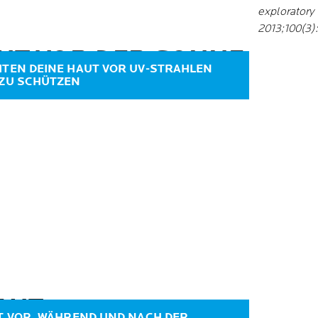
exploratory 
2013;100(3)
AUT VOR DER SONNE
ITEN DEINE HAUT VOR UV-STRAHLEN
ZU SCHÜTZEN
AUT
UT VOR, WÄHREND UND NACH DER