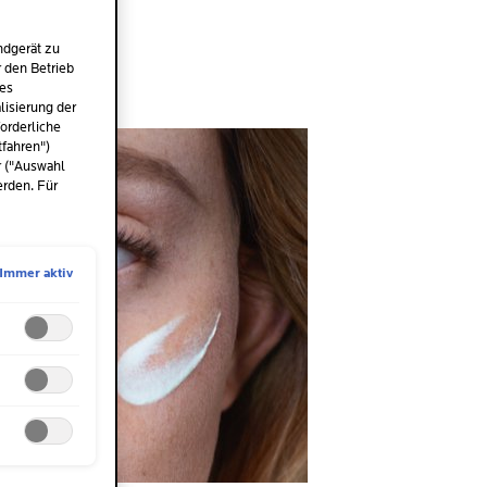
ndgerät zu
r den Betrieb
des
isierung der
orderliche
tfahren")
r ("Auswahl
erden. Für
Immer aktiv