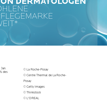
 VON DERMATOLOGEN
OHLENE
PFLEGEMARKE
EIT*
 Jan.
© La Roche-Posay
2% des
© Centre Thermal de La Roche-
Posay
© Getty Images
© Thinkstock
© L'OREAL