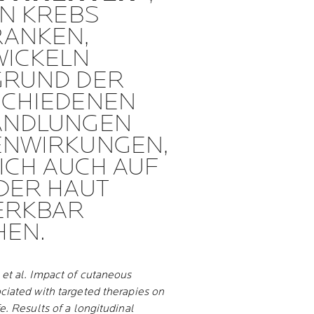
AN KREBS
ANKEN,
WICKELN
GRUND DER
SCHIEDENEN
ANDLUNGEN
ENWIRKUNGEN,
SICH AUCH AUF
DER HAUT
ERKBAR
HEN.
 et al. Impact of cutaneous
ociated with targeted therapies on
fe. Results of a longitudinal