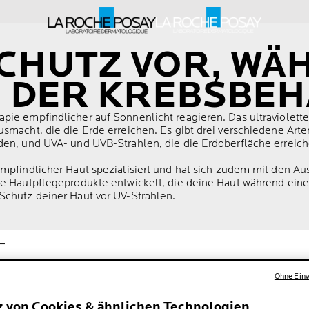
CHUTZ VOR, WÄ
H DER KREBSBE
ie empfindlicher auf Sonnenlicht reagieren. Das ultraviolette 
usmacht, die die Erde erreichen. Es gibt drei verschiedene Art
rden, und UVA- und UVB-Strahlen, die die Erdoberfläche erreic
empfindlicher Haut spezialisiert und hat sich zudem mit den 
le Hautpflegeprodukte entwickelt, die deine Haut während eine
Schutz deiner Haut vor UV-Strahlen.
T
T ZU SORGEN
Ohne Einw
z von Cookies & ähnlichen Technologien