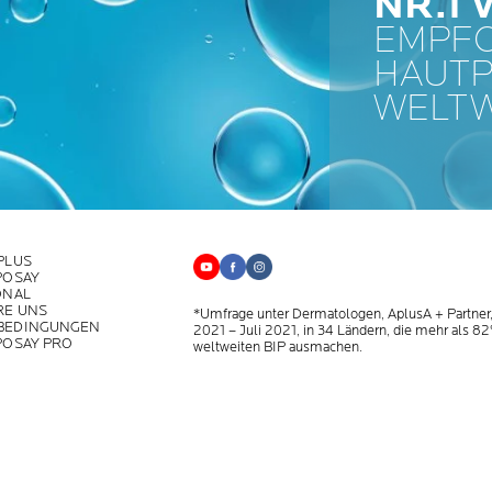
NR.1
EMPF
HAUT
WELTW
PLUS
POSAY
ONAL
RE UNS
*Umfrage unter Dermatologen, AplusA + Partner,
BEDINGUNGEN
2021 – Juli 2021, in 34 Ländern, die mehr als 8
POSAY PRO
weltweiten BIP ausmachen.