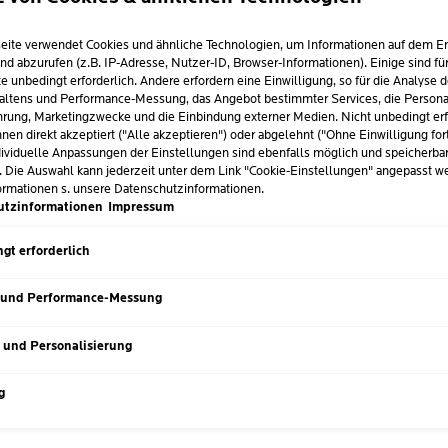
eite verwendet Cookies und ähnliche Technologien, um Informationen auf dem E
nd abzurufen (z.B. IP-Adresse, Nutzer-ID, Browser-Informationen). Einige sind fü
LE FLUID UVMUNE 400 LSF 50+
e unbedingt erforderlich. Andere erfordern eine Einwilligung, so für die Analyse 
altens und Performance-Messung, das Angebot bestimmter Services, die Personal
rung, Marketingzwecke und die Einbindung externer Medien. Nicht unbedingt erf
nen direkt akzeptiert ("Alle akzeptieren") oder abgelehnt ("Ohne Einwilligung for
ividuelle Anpassungen der Einstellungen sind ebenfalls möglich und speicherba
. Die Auswahl kann jederzeit unter dem Link "Cookie-Einstellungen" angepasst w
ormationen s. unsere Datenschutzinformationen.
utzinformationen
Impressum
gt erforderlich
 und Performance-Messung
s und Personalisierung
g