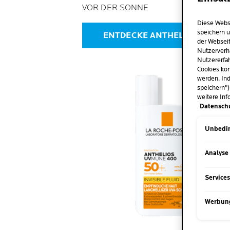
VOR DER SONNE
Diese Webs
speichern u
ENTDECKE ANTHELIOS INVISIB
der Webseit
Nutzerverh
Nutzererfah
Cookies kön
werden. Ind
speichern")
weitere Inf
Datensch
Unbedin
Analyse
Service
Werbun