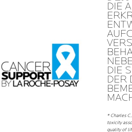
DIE 
ERKR
ENT
AUF
VER
BEH
NEB
DIE 
DER 
BEM
MAC
* Charles C,
toxicity ass
quality of li