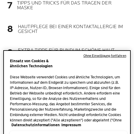
TIPPS UND TRICKS FÜR DAS TRAGEN DER
MASKE
HAUTPFLEGE BEI EINER KONTAKTALLERGIE IM
GESICHT
EXTRA TIPPS FÜR RUNDUM SCHÖNE HAUT
WÄHREND DER MASKENPFLICHT
Ohne Einwilligung fortfahren
Einsatz von Cookies &
ähnlichen Technologien
Diese Webseite verwendet Cookies und ähnliche Technologien, um
Informationen auf dem Endgerät zu speichern und abzurufen (z.B.
IP-Adresse, Nutzer-ID, Browser-Informationen). Einige sind für den
Betrieb der Webseite unbedingt erforderlich. Andere erfordern eine
Einwilligung, so für die Analyse des Nutzerverhaltens und
WAS IST EINE
Performance-Messung, das Angebot bestimmter Services, die
KONTAKTALLERGIE?
Personalisierung der Nutzererfahrung, Marketingzwecke und die
Einbindung externer Medien. Nicht unbedingt erforderliche Cookies
können direkt akzeptiert ("Alle akzeptieren") oder abgelehnt ("Ohne
Datenschutzinformationen
Impressum
Einwilligung fortfahren") werden. Individuelle Anpassungen der
Etwa 15 bis 20 % der Bevölkerung sind von einer
Einstellungen sind ebenfalls möglich und speicherbar ("Auswahl