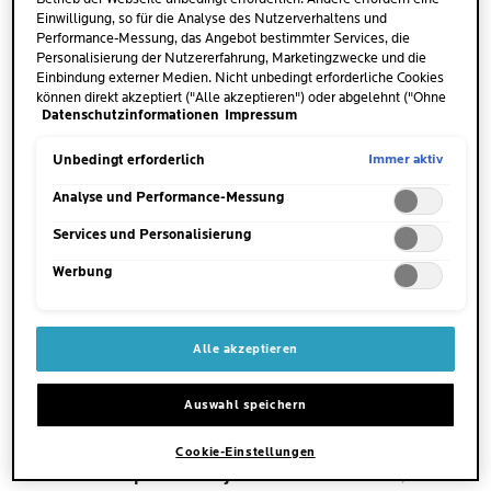
WAS SIND DIE TYPISCHEN
Einwilligung, so für die Analyse des Nutzerverhaltens und
Performance-Messung, das Angebot bestimmter Services, die
SYMPTOME EMPFINDLICHER
Personalisierung der Nutzererfahrung, Marketingzwecke und die
HAUT?
Einbindung externer Medien. Nicht unbedingt erforderliche Cookies
können direkt akzeptiert ("Alle akzeptieren") oder abgelehnt ("Ohne
Datenschutzinformationen
Impressum
Einwilligung fortfahren") werden. Individuelle Anpassungen der
Empfindliche Haut definiert sich vor allem durch das
Einstellungen sind ebenfalls möglich und speicherbar ("Auswahl
Empfinden der Betroffenen
und weniger durch sichtbare
speichern"). Die Auswahl kann jederzeit unter dem Link "Cookie-
Immer aktiv
Unbedingt erforderlich
Anzeichen
. Oft sieht die Haut nach außen hin „normal“
Einstellungen" angepasst werden. Für weitere Informationen s.
unsere Datenschutzinformationen.
Analyse und Performance-Messung
aus. Für Hautärzte kann es deshalb zunächst schwierig
sein, empfindliche Haut zu diagnostizieren. Wir erläutern
Services und Personalisierung
die häufig genannten Symptome empfindlicher Haut im
Werbung
Detail.
Alle akzeptieren
JUCKREIZ, SPANNUNGSGEFÜHL UND
RÖTUNGEN BEI EMPFINDLICHER HAUT
Auswahl speichern
Juckreiz tritt besonders oft in Zusammenhang mit
trockener und zu
Ekzemen
neigender Haut auf. Die
Cookie-Einstellungen
sensible Haut
spannt und juckt
zum Teil so stark, dass es