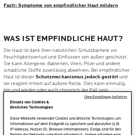
Fazit: Symptome von empfindlicher Haut mildern
WAS IST EMPFINDLICHE HAUT?
Die Haut ist dank ihrer natürlichen Schutzbarriere vor
Feuchtigkeitsverlust und Einflüssen von außen geschützt.
Sie kann Allergene, Bakterien, Viren, Pilze und andere
schädliche Stoffe zuverlässig abwehren. Bei empfindlicher
Haut ist dieser
Schutzmechanismus jedoch gestört
und
sie reagiert irritiert auf äußere Reize. Dies kann einmalig,
hin und wieder oder auch chronisch der Fall sein.
Empfindliche Haut ist
weit verbreitet
: Laut Experten
Ohne Einwilligung fortfahren
Einsatz von Cookies &
berichten rund die Hälfte der Menschen weltweit, ein
ähnlichen Technologien
gewisses Maß an empfindlicher Haut zu haben.
Diese Webseite verwendet Cookies und ähnliche Technologien, um
Informationen auf dem Endgerät zu speichern und abzurufen (z.B.
IP-Adresse, Nutzer-ID, Browser-Informationen). Einige sind für den
Betrieb der Webseite unbedingt erforderlich. Andere erfordern eine