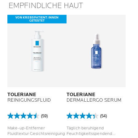
EMPFINDLICHE HAUT
VON KREBSPATIENT:INNEN
GETESTET
TOLERIANE
TOLERIANE
REINIGUNGSFLUID
DERMALLERGO SERUM
(59)
(54)
4.5
4.4
von
von
Make-up-Entferner
Täglich beruhigend
5
5
Fluidtextur Gesichtsreinigung
Feuchtigkeitsspendend
Sternen.
Sternen.