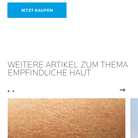
auszugleichen. Normale bis
69
empfindliche Haut.
JETZT KAUFEN
Bewertungen
WEITERE ARTIKEL ZUM THEMA
EMPFINDLICHE HAUT
Nächst