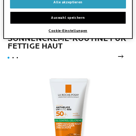
Alle akzeptieren
Auswahl speichern
DEINE OPTIMALE
Cookie-Einstellungen
SONNENCREME-ROUTINE FÜR
FETTIGE HAUT
next