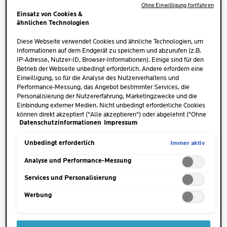
Ohne Einwilligung fortfahren
Einsatz von Cookies &
ähnlichen Technologien
Diese Webseite verwendet Cookies und ähnliche Technologien, um
Informationen auf dem Endgerät zu speichern und abzurufen (z.B.
IP-Adresse, Nutzer-ID, Browser-Informationen). Einige sind für den
Betrieb der Webseite unbedingt erforderlich. Andere erfordern eine
Einwilligung, so für die Analyse des Nutzerverhaltens und
Performance-Messung, das Angebot bestimmter Services, die
Personalisierung der Nutzererfahrung, Marketingzwecke und die
Einbindung externer Medien. Nicht unbedingt erforderliche Cookies
ANTHELIOS
ANTHELIOS
können direkt akzeptiert ("Alle akzeptieren") oder abgelehnt ("Ohne
DERMO-PEDIATRICS WET
TRANSPARENTES
Datenschutzinformationen
Impressum
Einwilligung fortfahren") werden. Individuelle Anpassungen der
SKIN GEL LSF 50+
ANTI-GLANZ-SPRAY LSF
Einstellungen sind ebenfalls möglich und speicherbar ("Auswahl
50
speichern"). Die Auswahl kann jederzeit unter dem Link "Cookie-
Immer aktiv
Unbedingt erforderlich
(166)
(18)
Einstellungen" angepasst werden. Für weitere Informationen s.
4.8
4.1
unsere Datenschutzinformationen.
Analyse und Performance-Messung
von
von
Sehr hoher Schutz vor UVA-
Sehr hoher Schutz.
5
5
und UVB-Strahlen.
Mattierend. Anti-Glanz-Finish.
Services und Personalisierung
Sternen.
Sternen.
Wasserfest. Spendet
166
18
Werbung
langhaltend Feuchtigkeit.
JETZT KAUFEN
JETZT KAUFEN
Bewertungen
Bewertungen