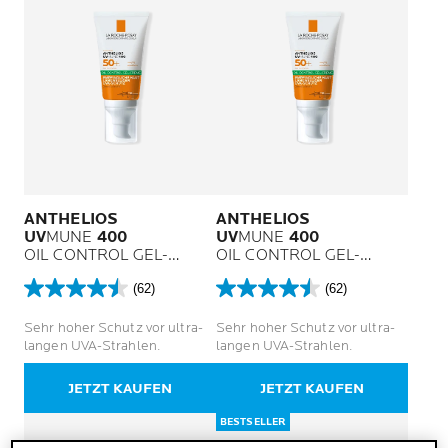
ANTHELIOS
ANTHELIOS
UV
MUNE
400
UV
MUNE
400
OIL CONTROL GEL-
OIL CONTROL GEL-
CREME LSF 50+ OHNE
CREME LSF 50+ OHNE
(62)
(62)
DUFTSTOFFE
DUFTSTOFFE
4.5
4.5
von
von
Sehr hoher Schutz vor ultra-
Sehr hoher Schutz vor ultra-
5
5
langen UVA-Strahlen.
langen UVA-Strahlen.
Sternen.
Sternen.
62
62
JETZT KAUFEN
JETZT KAUFEN
Bewertungen
Bewertungen
BESTSELLER