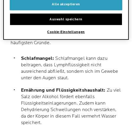
AUGENRINGE: URSACHEN
Alle akzeptieren
UND EINFLUSSFAKTOREN
Auswahl speichern
Die möglichen Ursachen für Schwellungen unter
Cookie-Einstellungen
den Augen sind vielfältig. Hier findest du einige der
häufigsten Gründe.
Schlafmangel:
Schlafmangel kann dazu
beitragen, dass Lymphflüssigkeit nicht
ausreichend abfließt, sondern sich im Gewebe
unter den Augen staut.
Ernährung und Flüssigkeitshaushalt:
Zu viel
Salz oder Alkohol fördert ebenfalls
Flüssigkeitseinlagerungen. Zudem kann
Dehydrierung Schwellungen noch verstärken,
da der Körper in diesem Fall vermehrt Wasser
speichert.