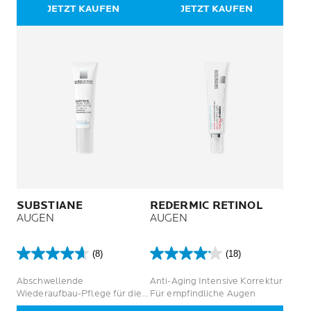
JETZT KAUFEN
JETZT KAUFEN
SUBSTIANE
REDERMIC RETINOL
AUGEN
AUGEN
(8)
(18)
4.6
4.2
von
von
Abschwellende
Anti-Aging Intensive Korrektur
5
5
Wiederaufbau-Pflege für die
Für empfindliche Augen
Sternen.
Sternen.
Augenkontur reifer Haut