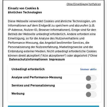
WAS SIND GESCHWOLLENE
Ohne Einwilligung fortfahren
AUGENRINGE?
Einsatz von Cookies &
ähnlichen Technologien
Geschwollene Augenringe werden auch als
Diese Webseite verwendet Cookies und ähnliche Technologien, um
Informationen auf dem Endgerät zu speichern und abzurufen (z.B.
Tränensäcke
bezeichnet und beschreiben sichtbare
IP-Adresse, Nutzer-ID, Browser-Informationen). Einige sind für den
Schwellungen im Bereich des unteren Augenlids.
Betrieb der Webseite unbedingt erforderlich. Andere erfordern eine
Die Haut ist dort sehr
dünn
und zart, sodass
Einwilligung, so für die Analyse des Nutzerverhaltens und
Performance-Messung, das Angebot bestimmter Services, die
Veränderungen wie Schwellungen oder
Personalisierung der Nutzererfahrung, Marketingzwecke und die
Verfärbungen oft sofort auffallen. Die teils dicken
Einbindung externer Medien. Nicht unbedingt erforderliche Cookies
Augenringe können vorübergehend, aber auch
können direkt akzeptiert ("Alle akzeptieren") oder abgelehnt ("Ohne
Datenschutzinformationen
Impressum
Einwilligung fortfahren") werden. Individuelle Anpassungen der
dauerhaft auftreten. Häufig sind geschwollene
Einstellungen sind ebenfalls möglich und speicherbar ("Auswahl
Augenringe besonders morgens deutlich zu sehen.
speichern"). Die Auswahl kann jederzeit unter dem Link "Cookie-
Immer aktiv
Unbedingt erforderlich
Einstellungen" angepasst werden. Für weitere Informationen s.
unsere Datenschutzinformationen.
Analyse und Performance-Messung
Services und Personalisierung
Werbung
GESCHWOLLENE