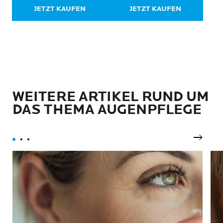
8
18
JETZT KAUFEN
JETZT KAUFEN
Bewertungen
Bewertungen
WEITERE ARTIKEL RUND UM
DAS THEMA AUGENPFLEGE
Nächst