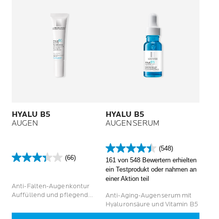
HYALU B5
HYALU B5
AUGEN
AUGENSERUM
(548)
4.4
(66)
161 von 548 Bewertern erhielten
3.3
von
ein Testprodukt oder nahmen an
von
5
einer Aktion teil
5
Sternen.
Anti-Falten-Augenkontur
Sternen.
548
Auffüllend und pflegend
Anti-Aging-Augenserum mit
66
Bewertungen
Empfindliche Augen
Hyaluronsäure und Vitamin B5
Bewertungen