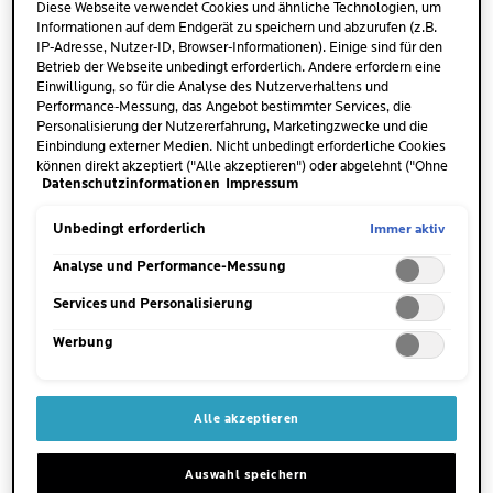
Diese Webseite verwendet Cookies und ähnliche Technologien, um
etwa
drei- bis fünfmal dünner als die Haut von
Informationen auf dem Endgerät zu speichern und abzurufen (z.B.
Erwachsenen und die Talgdrüsen produzieren
IP-Adresse, Nutzer-ID, Browser-Informationen). Einige sind für den
Betrieb der Webseite unbedingt erforderlich. Andere erfordern eine
weniger schützendes Fett
. Da sich zudem die
Einwilligung, so für die Analyse des Nutzerverhaltens und
natürliche Hautschutzbarriere noch in der
Performance-Messung, das Angebot bestimmter Services, die
Entwicklung befindet, kann Feuchtigkeit oft nicht
Personalisierung der Nutzererfahrung, Marketingzwecke und die
Einbindung externer Medien. Nicht unbedingt erforderliche Cookies
ausreichend gespeichert werden. Gleichzeitig
können direkt akzeptiert ("Alle akzeptieren") oder abgelehnt ("Ohne
können Stoffe von außen leichter durch die
Datenschutzinformationen
Impressum
Einwilligung fortfahren") werden. Individuelle Anpassungen der
Hautoberfläche dringen, wie beispielsweise
Einstellungen sind ebenfalls möglich und speicherbar ("Auswahl
speichern"). Die Auswahl kann jederzeit unter dem Link "Cookie-
Immer aktiv
Unbedingt erforderlich
Allergene und unerwünschte Bakterien oder Pilze.
Einstellungen" angepasst werden. Für weitere Informationen s.
Insgesamt neigt die zarte Haut deines Babys zu
unsere Datenschutzinformationen.
Analyse und Performance-Messung
Austrocknung und einer größeren Anfälligkeit
Services und Personalisierung
gegenüber äußeren Einflüssen. Eine erhöhte
Sensibilität
und Hautreizungen sind dabei die
Werbung
Folgen.
Alle akzeptieren
Auswahl speichern