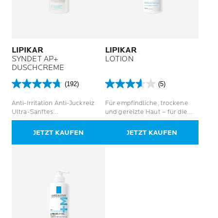
LIPIKAR
LIPIKAR
SYNDET AP+
LOTION
DUSCHCREME
(192)
(5)
4.7
3.6
von
von
Anti-Irritation Anti-Juckreiz
Für empfindliche, trockene
5
5
Ultra-Sanftes
und gereizte Haut – für die
Sternen.
Sternen.
Körperpflegemittel
ganze Familie
192
5
JETZT KAUFEN
JETZT KAUFEN
Bewertungen
Bewertungen