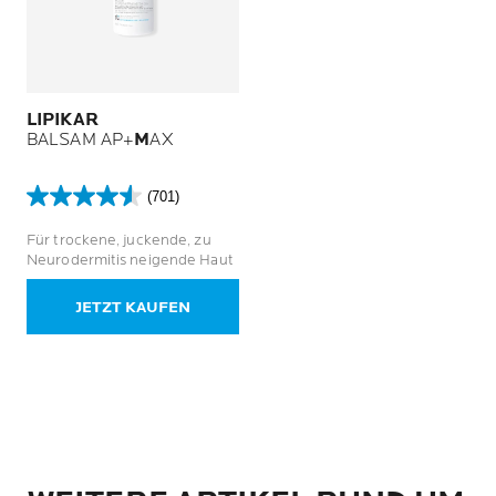
LIPIKAR
BALSAM AP+
M
AX
(701)
4.6
von
Für trockene, juckende, zu
5
Neurodermitis neigende Haut
Sternen.
701
JETZT KAUFEN
Bewertungen