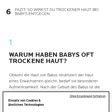
FAZIT: SO WIRKST DU TROCKENER HAUT BEI
BABYS ENTGEGEN
WARUM HABEN BABYS OFT
TROCKENE HAUT?
Obwohl die Haut von Babys strukturell der Haut
eines Erwachsenen gleicht, bedarf sie besonderer
Aufmerksamkeit. Nach der Geburt des Babys ist die
Haut noch nicht vollständig ausgereift und muss sich
Ohne Einwilligung fortfahren
erst an die neue Umgebung anpassen. Sie verfügt
Einsatz von Cookies &
zunächst nicht über dieselben Schutzfunktionen
ähnlichen Technologien
und Eigenschaften wie Erwachsenenhaut. Sie ist in