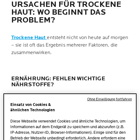
URSACHEN FÜR TROCKENE
HAUT: WO BEGINNT DAS
PROBLEM?
Trockene Haut
entsteht nicht von heute auf morgen
– sie ist oft das Ergebnis mehrerer Faktoren, die
zusammenwirken.
ERNÄHRUNG: FEHLEN WICHTIGE
NÄHRSTOFFE?
Ohne Einwilligung fortfahren
Die Haut benötigt eine Vielzahl von Vitaminen und
Einsatz von Cookies &
Mineralstoffen, um sich selbst zu regenerieren und
ähnlichen Technologien
Feuchtigkeit zu speichern. Ein Mangel an
Diese Webseite verwendet Cookies und ähnliche Technologien, um
essenziellen Nährstoffen kann dazu führen, dass die
Informationen auf dem Endgerät zu speichern und abzurufen (z.B.
Haut austrocknet, an Elastizität verliert und
IP-Adresse, Nutzer-ID, Browser-Informationen). Einige sind für den
empfindlicher auf äußere Einflüsse reagiert.
Betrieb der Webseite unbedingt erforderlich. Andere erfordern eine