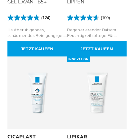
GEL LAVANT B5+
LIPPEN
(124)
(100)
4.8
4.7
von
von
Hautberuhigendes,
Regenerierender Balsam
5
5
schäumendes Reinigungsgel.
Feuchtigkeitspflege Für
Sternen.
Sternen.
Reinigt, beruhigt und schützt
gereizte Lippen
124
100
um die Hautschutzbarriere
JETZT KAUFEN
JETZT KAUFEN
Bewertungen
Bewertungen
aufrecht zu erhalten.
INNOVATION
CICAPLAST
LIPIKAR