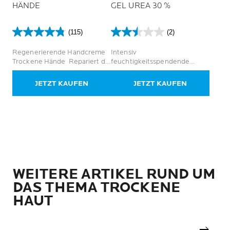
HÄNDE
GEL UREA 30 %
(115)
(2)
4.8
2.5
von
von
Regenerierende Handcreme
Intensiv
5
5
Trockene Hände Repariert die
feuchtigkeitsspendende
Sternen.
Sternen.
Hautschutzbarriere
Körperpflege mit 30 % Urea
115
2
für extrem trockene und raue
JETZT KAUFEN
JETZT KAUFEN
Bewertungen
Bewertungen
Hautstellen.
WEITERE ARTIKEL RUND UM
DAS THEMA TROCKENE
HAUT