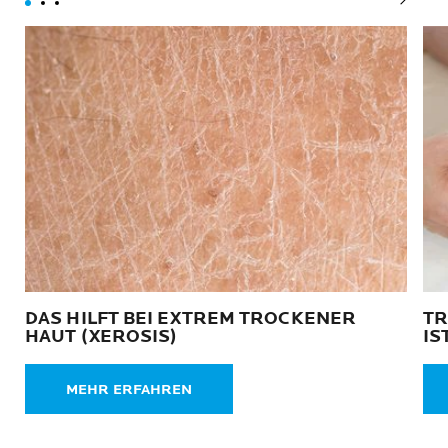
Nächst
DAS HILFT BEI EXTREM TROCKENER
TR
HAUT (XEROSIS)
IS
MEHR ERFAHREN