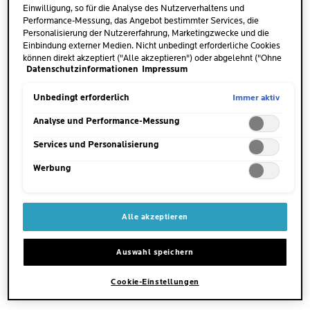
Einwilligung, so für die Analyse des Nutzerverhaltens und
Besonders wichtig sind:
Performance-Messung, das Angebot bestimmter Services, die
Personalisierung der Nutzererfahrung, Marketingzwecke und die
Einbindung externer Medien. Nicht unbedingt erforderliche Cookies
Vitamin A
ist essenziell für die Zellerneuerung
können direkt akzeptiert ("Alle akzeptieren") oder abgelehnt ("Ohne
und unterstützt die Haut dabei, sich zu
Datenschutzinformationen
Impressum
Einwilligung fortfahren") werden. Individuelle Anpassungen der
regenerieren.
Einstellungen sind ebenfalls möglich und speicherbar ("Auswahl
speichern"). Die Auswahl kann jederzeit unter dem Link "Cookie-
Immer aktiv
Unbedingt erforderlich
Einstellungen" angepasst werden. Für weitere Informationen s.
Vitamin C
und
Vitamin E
wirken als
unsere Datenschutzinformationen.
Analyse und Performance-Messung
Antioxidantien, schützen die Haut vor freien
Services und Personalisierung
Radikalen und helfen, Feuchtigkeit zu
speichern.
Werbung
Zink
trägt zur Wundheilung bei und wirkt
entzündungshemmend.
Alle akzeptieren
Omega-3-Fettsäuren
unterstützen die
Auswahl speichern
Lipidbarriere der Haut und verhindern
übermäßigen Feuchtigkeitsverlust.
Cookie-Einstellungen