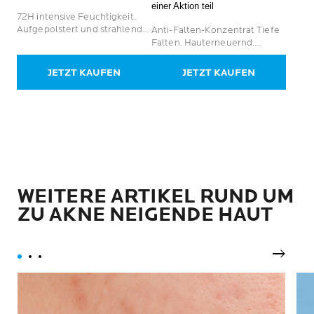
einer Aktion teil
5
Sternen.
72H intensive Feuchtigkeit.
Sternen.
854
Aufgepolstert und strahlend
Anti-Falten-Konzentrat Tiefe
378
Bewertungen
für trockene bis empfindliche
Falten. Hauterneuernd.
Bewertungen
Haut
Hautregenerierend.
JETZT KAUFEN
JETZT KAUFEN
WEITERE ARTIKEL RUND UM
ZU AKNE NEIGENDE HAUT
Weiter