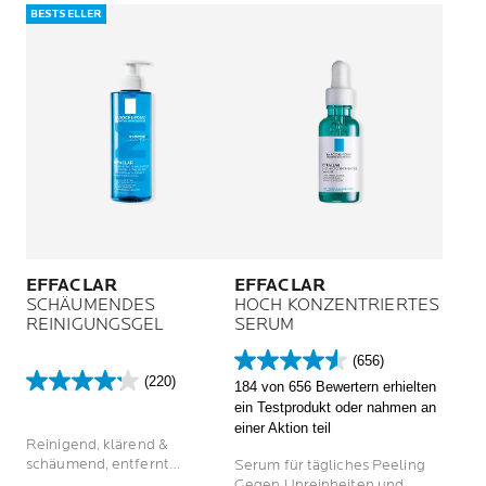
BESTSELLER
EFFACLAR
EFFACLAR
SCHÄUMENDES
HOCH KONZENTRIERTES
REINIGUNGSGEL
SERUM
(656)
4.5
(220)
184 von 656 Bewertern erhielten
4.2
von
ein Testprodukt oder nahmen an
von
5
einer Aktion teil
5
Sternen.
Reinigend, klärend &
Sternen.
656
schäumend, entfernt
Serum für tägliches Peeling
220
Bewertungen
Unreinheiten, mildert die
Gegen Unreinheiten und