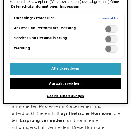
können direkt akzeptiert ("Alle akzeptieren") oder abgelehnt ("Ohne
WARUM DIE PILLE DAS
Datenschutzinformationen
Impressum
Einwilligung fortfahren") werden. Individuelle Anpassungen der
Einstellungen sind ebenfalls möglich und speicherbar ("Auswahl
HAUTBILD VERBESSERN
speichern"). Die Auswahl kann jederzeit unter dem Link "Cookie-
Immer aktiv
Unbedingt erforderlich
KANN
Einstellungen" angepasst werden. Für weitere Informationen s.
unsere Datenschutzinformationen.
Analyse und Performance-Messung
Services und Personalisierung
Immer mehr Frauen entscheiden sich gegen die
Pille. Während im Jahr 2010 noch fast jede zweite
Werbung
junge Frau bis zu einem Alter von 20 Jahren mit der
Antibabypille verhütete, war es im Jahr 2019 nicht
1
einmal mehr jede dritte.
Grund dafür:
Die
Alle akzeptieren
Antibabypille hat tiefgreifenden Einfluss auf
den Hormonhaushalt.
Auswahl speichern
Cookie-Einstellungen
Die Antibabypille wirkt, indem sie die natürlichen
hormonellen Prozesse im Körper einer Frau
unterdrückt. Sie enthält
synthetische Hormone
, die
den
Eisprung verhindern
und somit eine
Schwangerschaft vermeiden. Diese Hormone,