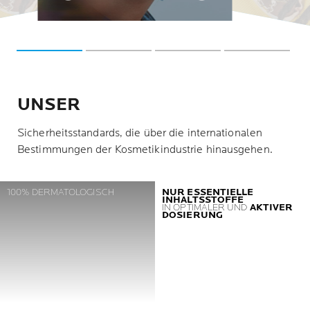
REN
Stressbewältigung befassen.
Allergietests kann festgestellt
Dazu zählt beispielsweise
Achtsamkeit oder autogenes
Training.
diesen Leben
e
häufig Unverträglichkeiten un
eizen, Fisch und Eier
UNSER
Sicherheitsstandards, die über die internationalen
Bestimmungen der Kosmetikindustrie hinausgehen.
100% DERMATOLOGISCH
NUR ESSENTIELLE
INHALTSSTOFFE
IN OPTIMALER UND
AKTIVER
DOSIERUNG