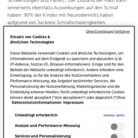
Schwellungen und Falten.. Der Zustand der Haut kann
seinerseits ebenfalls Auswirkungen auf den Schlaf
haben: 90% der Kinder mit Neurodermitis haben
aufgrund von Juckreiz Schlafschwierigkeiten.
Ohne Einwilligung fortfahren
Einsatz von Cookies &
ähnlichen Technologien
BEKOMMEN SIE AUSREICHEND SCHLAF?
Diese Webseite verwendet Cookies und ähnliche Technologien, um
Informationen auf dem Endgerät zu speichern und abzurufen (z.B.
IP-Adresse, Nutzer-ID, Browser-Informationen). Einige sind für den
Betrieb der Webseite unbedingt erforderlich. Andere erfordern eine
SIE KÖNNEN NICHT SCHLAFEN? SIE SIND
Einwilligung, so für die Analyse des Nutzerverhaltens und
NICHT ALLEIN!
Performance-Messung, das Angebot bestimmter Services, die
Personalisierung der Nutzererfahrung, Marketingzwecke und die
Einbindung externer Medien. Nicht unbedingt erforderliche Cookies
können direkt akzeptiert ("Alle akzeptieren") oder abgelehnt ("Ohne
HAUPTURSACHEN FÜR SCHLAFMANGEL
Datenschutzinformationen
Impressum
Einwilligung fortfahren") werden. Individuelle Anpassungen der
Einstellungen sind ebenfalls möglich und speicherbar ("Auswahl
speichern"). Die Auswahl kann jederzeit unter dem Link "Cookie-
Immer aktiv
Unbedingt erforderlich
5 ZEICHEN, DASS SIE UNTER SCHLAFMANGEL
Einstellungen" angepasst werden. Für weitere Informationen s.
LEIDEN
unsere Datenschutzinformationen.
Analyse und Performance-Messung
Services und Personalisierung