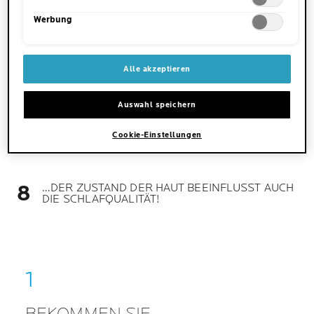
DIE AUSWIRKUNGEN VON SCHLAFVERLUST
Werbung
AUF DIE PHYSISCHE UND MENTALE
GESUNDHEIT
Alle akzeptieren
5 TIPPS FÜR GUTEN SCHLAF
Auswahl speichern
SCHLAF WIRKT SICH AUF DIE HAUTQUALITÄT
Cookie-Einstellungen
AUS …
…DER ZUSTAND DER HAUT BEEINFLUSST AUCH
DIE SCHLAFQUALITÄT!