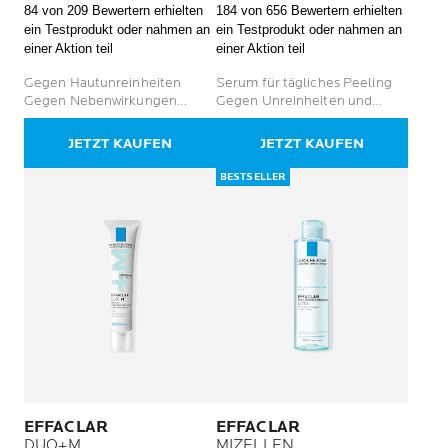
84 von 209 Bewertern erhielten
184 von 656 Bewertern erhielten
von
von
ein Testprodukt oder nahmen an
ein Testprodukt oder nahmen an
5
5
einer Aktion teil
einer Aktion teil
Sternen.
Sternen.
209
656
Gegen Hautunreinheiten
Serum für tägliches Peeling
Bewertungen
Bewertungen
Gegen Nebenwirkungen
Gegen Unreinheiten und
durch austrocknende Akne-
Pickel Für zu Akne neigende
Behandlungen
Haut bei Erwachsenen
JETZT KAUFEN
JETZT KAUFEN
BESTSELLER
EFFACLAR
EFFACLAR
DUO+M
MIZELLEN