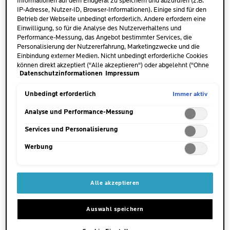
Informationen auf dem Endgerät zu speichern und abzurufen (z.B.
Form von
Vitamin B3 (Niacin)
. Es spielt eine
IP-Adresse, Nutzer-ID, Browser-Informationen). Einige sind für den
wichtige Rolle im Stoffwechsel des Körpers. Auch
Betrieb der Webseite unbedingt erforderlich. Andere erfordern eine
Einwilligung, so für die Analyse des Nutzerverhaltens und
für die Haut und den Erhalt ihrer normalen
Performance-Messung, das Angebot bestimmter Services, die
Funktionen ist Niacinamid unverzichtbar. Das
Personalisierung der Nutzererfahrung, Marketingzwecke und die
wasserlösliche Vitamin muss regelmäßig über die
Einbindung externer Medien. Nicht unbedingt erforderliche Cookies
können direkt akzeptiert ("Alle akzeptieren") oder abgelehnt ("Ohne
Nahrung aufgenommen werden, da der Organismus
Datenschutzinformationen
Impressum
Einwilligung fortfahren") werden. Individuelle Anpassungen der
es nur
begrenzt speichert
. Darüber hinaus hat es
Einstellungen sind ebenfalls möglich und speicherbar ("Auswahl
sich als Wirkstoff in der Hautpflege und bei
speichern"). Die Auswahl kann jederzeit unter dem Link "Cookie-
Immer aktiv
Unbedingt erforderlich
Einstellungen" angepasst werden. Für weitere Informationen s.
verschiedenen Hautanliegen bewährt.
unsere Datenschutzinformationen.
Analyse und Performance-Messung
Services und Personalisierung
Werbung
WIE WIRKT NIACINAMID BEI
Alle akzeptieren
AKNE?
Auswahl speichern
Niacinamid ist ein wahres Multitalent und für jeden