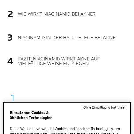
WIE WIRKT NIACINAMID BEI AKNE?
NIACINAMID IN DER HAUTPFLEGE BEI AKNE
FAZIT: NIACINAMID WIRKT AKNE AUF
VIELFÄLTIGE WEISE ENTGEGEN
Ohne Einwilligung fortfahren
WAS IST NIACINAMID?
Einsatz von Cookies &
ähnlichen Technologien
Diese Webseite verwendet Cookies und ähnliche Technologien, um
Niacinamid
, auch bekannt als Nicotinamid, ist eine