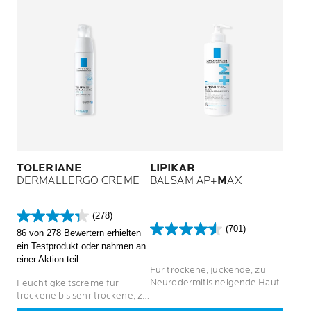
TOLERIANE
LIPIKAR
DERMALLERGO CREME
BALSAM AP+
M
AX
(278)
4.3
(701)
86 von 278 Bewertern erhielten
von
4.6
ein Testprodukt oder nahmen an
5
von
einer Aktion teil
Sternen.
5
Für trockene, juckende, zu
278
Sternen.
Neurodermitis neigende Haut
Feuchtigkeitscreme für
Bewertungen
701
trockene bis sehr trockene, zu
Bewertungen
Allergien neigende Haut