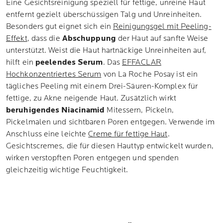
Eine Gesichtsreinigung speziell für fettige, unreine Haut
entfernt gezielt überschüssigen Talg und Unreinheiten.
Besonders gut eignet sich ein
Reinigungsgel mit Peeling-
Effekt
, dass die
Abschuppung
der Haut auf sanfte Weise
unterstützt. Weist die Haut hartnäckige Unreinheiten auf,
hilft ein
peelendes Serum
. Das
EFFACLAR
Hochkonzentriertes Serum
von La Roche Posay ist ein
tägliches Peeling mit einem Drei-Säuren-Komplex für
fettige, zu Akne neigende Haut. Zusätzlich wirkt
beruhigendes Niacinamid
Mitessern, Pickeln,
Pickelmalen und sichtbaren Poren entgegen. Verwende im
Anschluss eine leichte
Creme für fettige Haut
.
Gesichtscremes, die für diesen Hauttyp entwickelt wurden,
wirken verstopften Poren entgegen und spenden
gleichzeitig wichtige Feuchtigkeit.