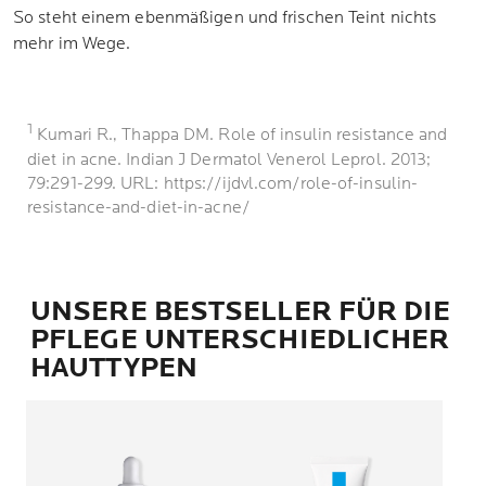
So steht einem ebenmäßigen und frischen Teint nichts
mehr im Wege.
1
Kumari R., Thappa DM. Role of insulin resistance and
diet in acne. Indian J Dermatol Venerol Leprol. 2013;
79:291-299. URL: https://ijdvl.com/role-of-insulin-
resistance-and-diet-in-acne/
UNSERE BESTSELLER FÜR DIE
PFLEGE UNTERSCHIEDLICHER
HAUTTYPEN