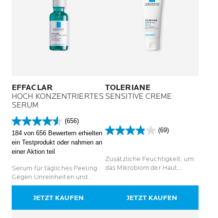
EFFACLAR
TOLERIANE
HOCH KONZENTRIERTES
SENSITIVE CREME
SERUM
(656)
4.5
(69)
184 von 656 Bewertern erhielten
von
3.9
ein Testprodukt oder nahmen an
5
von
einer Aktion teil
Sternen.
5
Zusätzliche Feuchtigkeit, um
656
Sternen.
das Mikrobiom der Haut
Serum für tägliches Peeling
Bewertungen
69
auszugleichen. Normale bis
Gegen Unreinheiten und
Bewertungen
empfindliche Haut.
Pickel Für zu Akne neigende
Haut bei Erwachsenen
JETZT KAUFEN
JETZT KAUFEN