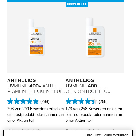
BESTSELLER
ANTHELIOS
ANTHELIOS
UV
MUNE
400+
ANTI-
UV
MUNE
400
PIGMENTFLECKEN FLUID
OIL CONTROL FLUID
LSF 50+
LSF 50+
(299)
(258)
4.8
4.6
296 von 299 Bewertern erhielten
173 von 258 Bewertern erhielten
von
von
ein Testprodukt oder nahmen an
ein Testprodukt oder nahmen an
5
5
einer Aktion teil
einer Aktion teil
Sternen.
Sternen.
299
258
Ultra-leichte Anti-
Sehr hoher Schutz vor ultra-
Bewertungen
Bewertungen
Ohne Einwilligung fortfahren