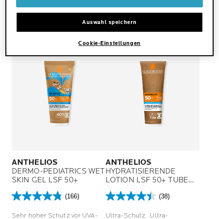
Breitbandschutz im
Sternen.
Sternen.
Familienformat für Kinder und
4
112
Erwachsene.
Auswahl speichern
JETZT KAUFEN
JETZT KAUFEN
Bewertungen
Bewertungen
BESTSELLER
Cookie-Einstellungen
ANTHELIOS
ANTHELIOS
DERMO-PEDIATRICS WET
HYDRATISIERENDE
SKIN GEL LSF 50+
LOTION LSF 50+ TUBE
MIT PAPPE
(166)
(38)
4.8
4.4
von
von
Sehr hoher Schutz vor UVA-
Ultra-Schutz. Ultra-