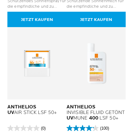
Schützendes Sonnenspray für
Schützende Sonnenmilch für
5
5
die empfindliche und zu
die empfindliche und zu
Sternen.
Sternen.
Atopien neigende Haut von
Atopien neigende Haut von
202
172
Kindern
Kindern
JETZT KAUFEN
JETZT KAUFEN
Bewertungen
Bewertungen
ANTHELIOS
ANTHELIOS
UV
AIR STICK LSF 50+
INVISIBLE FLUID GETÖNT
UV
MUNE
400
LSF 50+
(0)
(100)
0.0
4.2
von
von