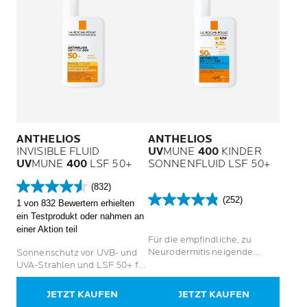
ANTHELIOS
ANTHELIOS
INVISIBLE FLUID
UV
MUNE
400
KINDER
UV
MUNE
400
LSF 50+
SONNENFLUID LSF 50+
(832)
4.6
(252)
1 von 832 Bewertern erhielten
von
4.8
ein Testprodukt oder nahmen an
5
von
einer Aktion teil
Sternen.
5
Für die empfindliche, zu
832
Sternen.
Neurodermitis neigende
Sonnenschutz vor UVB- und
Bewertungen
252
Kinderhaut.
UVA-Strahlen und LSF 50+ für
Bewertungen
empfindliche Haut
JETZT KAUFEN
JETZT KAUFEN