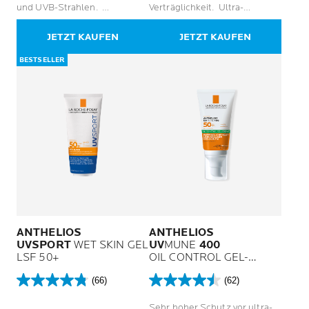
5
5
und UVB-Strahlen.
Verträglichkeit. Ultra-
Sternen.
Sternen.
Wasserfest. Spendet
Widerstand.
166
38
langhaltend Feuchtigkeit.
JETZT KAUFEN
JETZT KAUFEN
Bewertungen
Bewertungen
BESTSELLER
ANTHELIOS
ANTHELIOS
UVSPORT
WET SKIN GEL
UV
MUNE
400
LSF 50+
OIL CONTROL GEL-
CREME LSF 50+ OHNE
(66)
(62)
DUFTSTOFFE
4.8
4.5
von
von
Sehr hoher Schutz vor ultra-