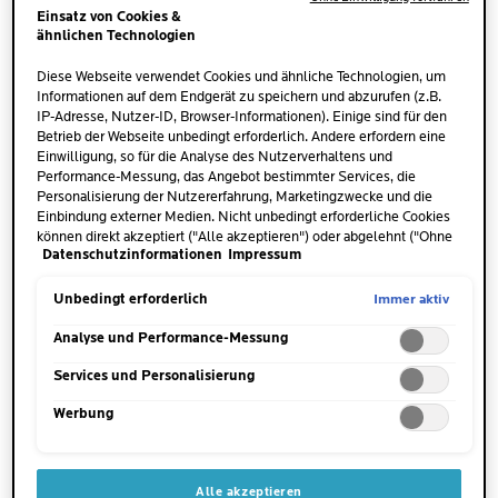
Pigmentflecken-
langen UVA-Strahlen.
Einsatz von Cookies &
Sonnencreme mit Schutz vor
ähnlichen Technologien
ultra-langen UVA-Strahlen
JETZT KAUFEN
JETZT KAUFEN
Diese Webseite verwendet Cookies und ähnliche Technologien, um
BESTSELLER
BESTSELLER
Informationen auf dem Endgerät zu speichern und abzurufen (z.B.
IP-Adresse, Nutzer-ID, Browser-Informationen). Einige sind für den
Betrieb der Webseite unbedingt erforderlich. Andere erfordern eine
Einwilligung, so für die Analyse des Nutzerverhaltens und
Performance-Messung, das Angebot bestimmter Services, die
Personalisierung der Nutzererfahrung, Marketingzwecke und die
Einbindung externer Medien. Nicht unbedingt erforderliche Cookies
können direkt akzeptiert ("Alle akzeptieren") oder abgelehnt ("Ohne
Datenschutzinformationen
Impressum
Einwilligung fortfahren") werden. Individuelle Anpassungen der
Einstellungen sind ebenfalls möglich und speicherbar ("Auswahl
speichern"). Die Auswahl kann jederzeit unter dem Link "Cookie-
Immer aktiv
Unbedingt erforderlich
Einstellungen" angepasst werden. Für weitere Informationen s.
unsere Datenschutzinformationen.
Analyse und Performance-Messung
ANTHELIOS
ANTHELIOS
Services und Personalisierung
INVISIBLE FAMILY SPRAY
INVISIBLE SPRAY LSF
LSF 50+
50+
Werbung
OHNE DUFTSTOFFE
(4)
(112)
3.5
4.8
von
von
Sonnenspray mit hohem
Ultrahoher UV-Schutz.
5
5
Alle akzeptieren