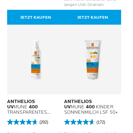
5
5
langen UVA-Strahlen.
Sternen.
Sternen.
66
62
JETZT KAUFEN
JETZT KAUFEN
Bewertungen
Bewertungen
ANTHELIOS
ANTHELIOS
UV
MUNE
400
UV
MUNE
400
KINDER
TRANSPARENTES
SONNENMILCH LSF 50+
KINDER SONNENSPRAY
(202)
(172)
LSF 50+
4.7
4.7
von
von