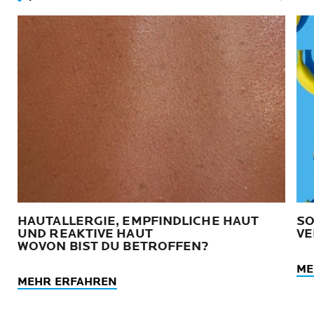
Nächst
HAUTALLERGIE, EMPFINDLICHE HAUT
SO
UND REAKTIVE HAUT
VE
WOVON BIST DU BETROFFEN?
ME
MEHR ERFAHREN