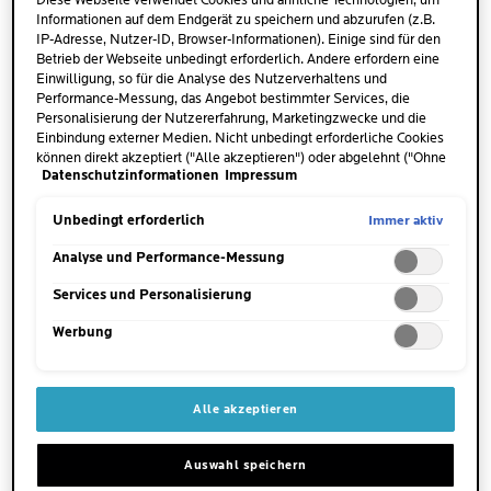
Diese Webseite verwendet Cookies und ähnliche Technologien, um
hervorruft. Welches sind die häufigsten Auslöser? Es
Informationen auf dem Endgerät zu speichern und abzurufen (z.B.
kommt auf Ihren Wohnort an, aber
Timotheusgras
IP-Adresse, Nutzer-ID, Browser-Informationen). Einige sind für den
und
Buchenbaum
sind zwei der am häufigsten
Betrieb der Webseite unbedingt erforderlich. Andere erfordern eine
Einwilligung, so für die Analyse des Nutzerverhaltens und
getesteten Pollen.
Performance-Messung, das Angebot bestimmter Services, die
Personalisierung der Nutzererfahrung, Marketingzwecke und die
Einbindung externer Medien. Nicht unbedingt erforderliche Cookies
können direkt akzeptiert ("Alle akzeptieren") oder abgelehnt ("Ohne
SYMPTOME VON POLLENALLERGIE
Datenschutzinformationen
Impressum
Einwilligung fortfahren") werden. Individuelle Anpassungen der
Einstellungen sind ebenfalls möglich und speicherbar ("Auswahl
speichern"). Die Auswahl kann jederzeit unter dem Link "Cookie-
Immer aktiv
Unbedingt erforderlich
Eine Pollenallergie kann Probleme wie
Einstellungen" angepasst werden. Für weitere Informationen s.
Bindehautentzündungen, Heuschnupfen und
unsere Datenschutzinformationen.
Analyse und Performance-Messung
durch Pollen verursachtes Asthma
hervorrufen.
Services und Personalisierung
Werbung
Aber wussten Sie, dass Pollen auch
Hautallergien
hervorrufen kann? Sie schädigen die Hautbarriere
und agieren so direkt als Hautreizstoff und
Alle akzeptieren
1
Allergen
.
Auswahl speichern