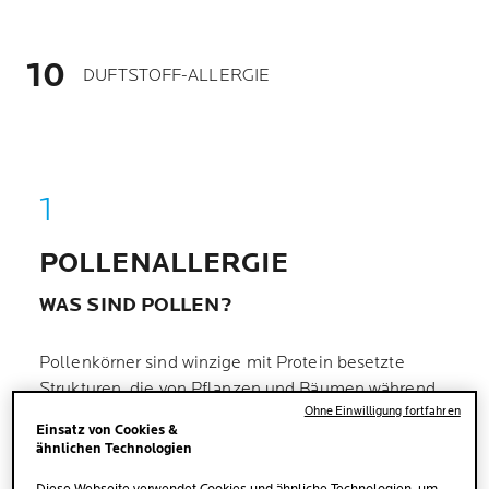
DUFTSTOFF-ALLERGIE
POLLENALLERGIE
WAS SIND POLLEN?
Pollenkörner sind winzige mit Protein besetzte
Strukturen, die von Pflanzen und Bäumen während
Ohne Einwilligung fortfahren
der verschiedenen Jahreszeiten abgegeben werden.
Einsatz von Cookies &
Prick-Tests
können genau bestimmen, welche
ähnlichen Technologien
Pollenart allergische Hautreaktionen bei Ihnen