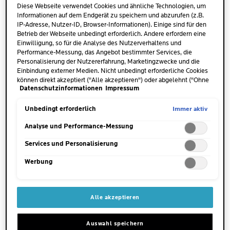
wiederkehrender Zustand veränderten
Diese Webseite verwendet Cookies und ähnliche Technologien, um
Informationen auf dem Endgerät zu speichern und abzurufen (z.B.
Bewusstseins und verringerter Interaktion mit
IP-Adresse, Nutzer-ID, Browser-Informationen). Einige sind für den
unserer Umgebung
. Währenddessen sind sowohl
Betrieb der Webseite unbedingt erforderlich. Andere erfordern eine
die sensoriellen Funktionen als auch die
Einwilligung, so für die Analyse des Nutzerverhaltens und
Performance-Messung, das Angebot bestimmter Services, die
willkürlichen Muskeln unserer Körper gehemmt.
Personalisierung der Nutzererfahrung, Marketingzwecke und die
Einbindung externer Medien. Nicht unbedingt erforderliche Cookies
können direkt akzeptiert ("Alle akzeptieren") oder abgelehnt ("Ohne
Die exakten Prozesse, die während des Schlafs in
Datenschutzinformationen
Impressum
Einwilligung fortfahren") werden. Individuelle Anpassungen der
unserem Gehirn und dem Rest des Körpers
Einstellungen sind ebenfalls möglich und speicherbar ("Auswahl
speichern"). Die Auswahl kann jederzeit unter dem Link "Cookie-
ablaufen, sind komplex und werden bis heute
Immer aktiv
Unbedingt erforderlich
Einstellungen" angepasst werden. Für weitere Informationen s.
erforscht. Lesen Sie weiter, um mehr darüber zu
unsere Datenschutzinformationen.
Analyse und Performance-Messung
erfahren, was während des Schlafs passiert und
Services und Personalisierung
warum diese Ruhestunden für Erwachsene und
besonders für Kinder so wichtig sind.
Werbung
Alle akzeptieren
Auswahl speichern