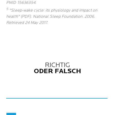
PMID 15636354.
5
"Sleep-wake cycle: its physiology and impact on
health" (PDF). National Sleep Foundation. 2006.
Retrieved 24 May 2017.
RICHTIG
ODER FALSCH