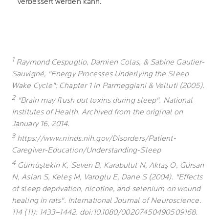
verbessert werden kann.
1
Raymond Cespuglio, Damien Colas, & Sabine Gautier-
Sauvigné, "Energy Processes Underlying the Sleep
Wake Cycle"; Chapter 1 in Parmeggiani & Velluti (2005).
2
"Brain may flush out toxins during sleep". National
Institutes of Health. Archived from the original on
January 16, 2014.
3
https://www.ninds.nih.gov/Disorders/Patient-
Caregiver-Education/Understanding-Sleep
4
Gümüştekín K, Seven B, Karabulut N, Aktaş O, Gürsan
N, Aslan S, Keleş M, Varoglu E, Dane S (2004). "Effects
of sleep deprivation, nicotine, and selenium on wound
healing in rats". International Journal of Neuroscience.
114 (11): 1433–1442. doi:10.1080/00207450490509168.