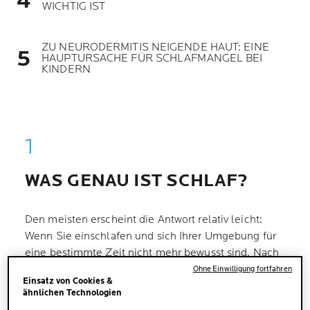
WICHTIG IST
ZU NEURODERMITIS NEIGENDE HAUT: EINE
HAUPTURSACHE FÜR SCHLAFMANGEL BEI
KINDERN
WAS GENAU IST SCHLAF?
Den meisten erscheint die Antwort relativ leicht:
Wenn Sie einschlafen und sich Ihrer Umgebung für
eine bestimmte Zeit nicht mehr bewusst sind. Nach
einer Weile wacht man wieder auf und fühlt sich
Ohne Einwilligung fortfahren
Einsatz von Cookies &
hoffentlich energiegeladen und frisch.
ähnlichen Technologien
Wissenschaftlich gesehen, ist Schlaf ein