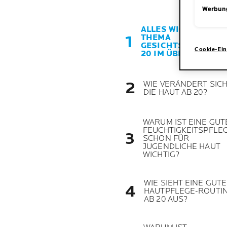
Werbun
ALLES WICHTIGE ZU
THEMA
GESICHTSPFLEGE A
Cookie-Ein
20 IM ÜBERBLICK
WIE VERÄNDERT SIC
DIE HAUT AB 20?
WARUM IST EINE GUT
FEUCHTIGKEITSPFLE
SCHON FÜR
JUGENDLICHE HAUT
WICHTIG?
WIE SIEHT EINE GUTE
HAUTPFLEGE-ROUTI
AB 20 AUS?