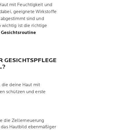
Haut mit Feuchtigkeit und
t dabei, geeignete Wirkstoffe
0 abgestimmt sind und
ichtig ist die richtige
 Gesichtsroutine
R GESICHTSPFLEGE
LL?
, die deine Haut mit
sen schützen und erste
he die Zellerneuerung
, das Hautbild ebenmäßiger