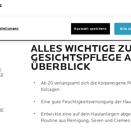
g
M
B
stellungen
Auswahl speichern
Alle a
ALLES WICHTIGE Z
H
GESICHTSPFLEGE A
ÜBERBLICK
E
GE
Ab 20 verlangsamt sich die körpereigene P
Kollagen
Eine gute Feuchtigkeitsversorgung der Hau
NE
Entwickle eine auf dein Hautanliegen abg
Routine aus Reinigung, Seren und Creme