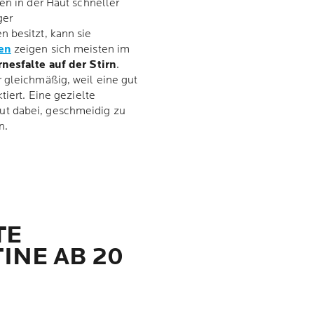
en in der Haut schneller
ger
 besitzt, kann sie
en
zeigen sich meisten im
rnesfalte auf der Stirn
.
 gleichmäßig, weil eine gut
tiert. Eine gezielte
ut dabei, geschmeidig zu
n.
TE
INE AB 20