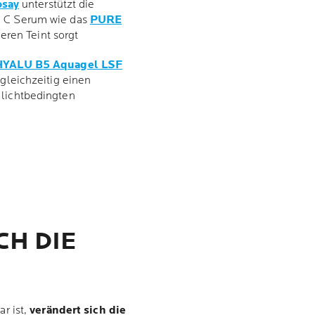
osay
unterstützt die
n C Serum wie das
PURE
eren Teint sorgt
HYALU B5 Aquagel LSF
 gleichzeitig einen
 lichtbedingten
CH DIE
r ist,
verändert sich die