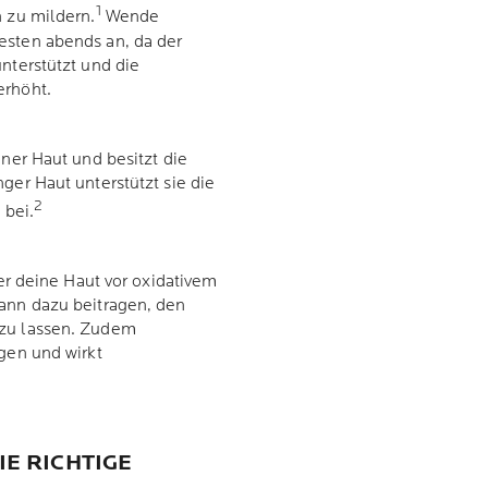
1
n zu mildern.
Wende
esten abends an, da der
nterstützt und die
 erhöht.
iner Haut und besitzt die
ger Haut unterstützt sie die
2
 bei.
der deine Haut vor oxidativem
kann dazu beitragen, den
 zu lassen. Zudem
agen und wirkt
IE RICHTIGE