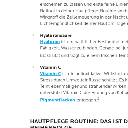
erscheinen zu lassen und erste feine Linie
Retinol in deiner Hautpflege-Routine am b
Wirkstoff die Zellerneuerung in der Nacht u
Lichtempfindlichkeit deiner Haut am Tage
Hyaluronsäure
Hyaluron
ist ein natürlicher Bestandteil de
Fähigkeit, Wasser zu binden. Gerade bei jun
Elastizität und trägt zu einem frischen Teint
Vitamin C
Vitamin C
ist ein antioxidativer Wirkstoff, 
Stress durch Umwelteinflüsse schützt. Es 
Teint ebenmäßiger und strahlender wirken
unterstützt Vitamin C die Bildung von Koll
3
Pigmentflecken
entgegen.
HAUTPFLEGE ROUTINE: DAS IST D
REIHENFOLGE