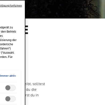
illigung fortfahren
: DIE
ndgerät zu
r den Betrieb
-
des
isierung der
orderliche
tfahren")
r ("Auswahl
erden. Für
Immer aktiv
h lange so bleibt, solltest
20 ankommt, wie du die
zubeugen, erfährst du in