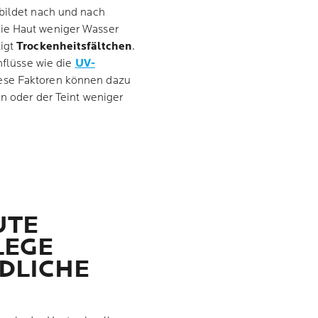
 bildet nach und nach
ie Haut weniger Wasser
tigt
Trockenheitsfältchen
.
inflüsse wie die
UV-
iese Faktoren können dazu
en oder der Teint weniger
UTE
LEGE
DLICHE