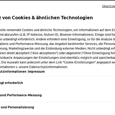
Ohne Einw
z von Cookies & ähnlichen Technologien
TSPFLEGE AB 20
eite verwendet Cookies und ähnliche Technologien, um Informationen auf dem E
nd abzurufen (z.B. IP-Adresse, Nutzer-ID, Browser-Informationen). Einige sind fü
GE HAUTPFLEGE
e unbedingt erforderlich. Andere erfordern eine Einwilligung, so für die Analyse 
altens und Performance-Messung, das Angebot bestimmter Services, die Personal
rung, Marketingzwecke und die Einbindung externer Medien. Nicht unbedingt erf
NE FÜR EINEN
nen direkt akzeptiert ("Alle akzeptieren") oder abgelehnt ("Ohne Einwilligung for
ividuelle Anpassungen der Einstellungen sind ebenfalls möglich und speicherba
EN TEINT
. Die Auswahl kann jederzeit unter dem Link "Cookie-Einstellungen" angepasst w
ormationen s. unsere Datenschutzinformationen.
utzinformationen
Impressum
 Roche-Posay
| 15 Juni 2026
gt erforderlich
aut noch glatt, rosig und ausgeglichen. Doch damit das auch noc
 und Performance-Messung
tpflege-Routine entwickeln. Worauf es bei der Hautpflege ab 
 dich findest und was du schon jetzt tun kannst, um Falten vor
s und Personalisierung