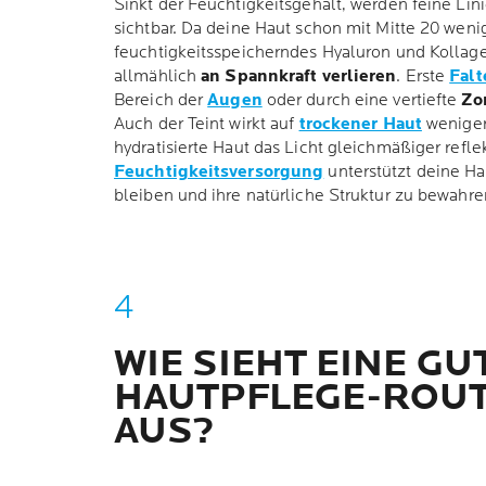
Sinkt der Feuchtigkeitsgehalt, werden feine Lini
sichtbar. Da deine Haut schon mit Mitte 20 weni
feuchtigkeitsspeicherndes Hyaluron und Kollagen
allmählich
an Spannkraft verlieren
. Erste
Falt
Bereich der
Augen
oder durch eine vertiefte
Zo
Auch der Teint wirkt auf
trockener Haut
weniger
hydratisierte Haut das Licht gleichmäßiger reflek
Feuchtigkeitsversorgung
unterstützt deine Ha
bleiben und ihre natürliche Struktur zu bewahre
WIE SIEHT EINE GU
HAUTPFLEGE-ROUT
AUS?