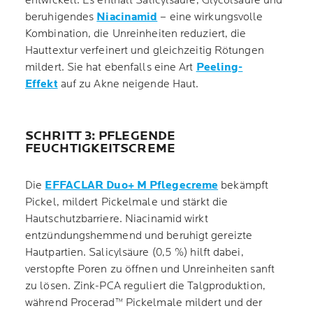
entwickelt. Es enthält Salicylsäure, Glycolsäure und
beruhigendes
Niacinamid
– eine wirkungsvolle
Kombination, die Unreinheiten reduziert, die
Hauttextur verfeinert und gleichzeitig Rötungen
mildert. Sie hat ebenfalls eine Art
Peeling-
Effekt
auf zu Akne neigende Haut.
SCHRITT 3: PFLEGENDE
FEUCHTIGKEITSCREME
Die
EFFACLAR Duo+ M Pflegecreme
bekämpft
Pickel, mildert Pickelmale und stärkt die
Hautschutzbarriere. Niacinamid wirkt
entzündungshemmend und beruhigt gereizte
Hautpartien. Salicylsäure (0,5 %) hilft dabei,
verstopfte Poren zu öffnen und Unreinheiten sanft
zu lösen. Zink-PCA reguliert die Talgproduktion,
während Procerad™ Pickelmale mildert und der