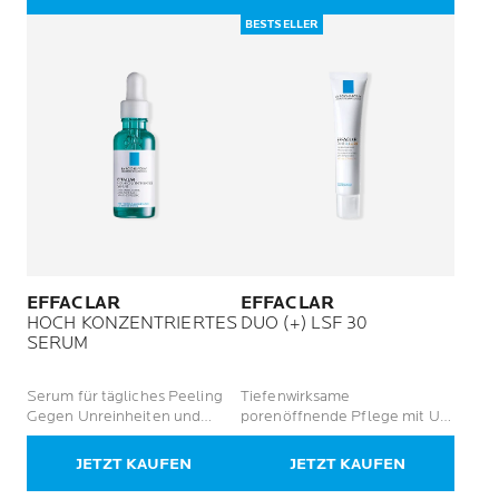
BESTSELLER
EFFACLAR
EFFACLAR
HOCH KONZENTRIERTES
DUO (+) LSF 30
SERUM
Serum für tägliches Peeling
Tiefenwirksame
Gegen Unreinheiten und
porenöffnende Pflege mit UV-
Pickel Für zu Akne neigende
Schutz
Haut bei Erwachsenen
JETZT KAUFEN
JETZT KAUFEN