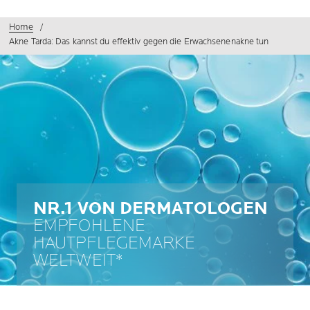
Home
Akne Tarda: Das kannst du effektiv gegen die Erwachsenenakne tun
NR.1 VON DERMATOLOGEN
EMPFOHLENE
HAUTPFLEGEMARKE
WELTWEIT*