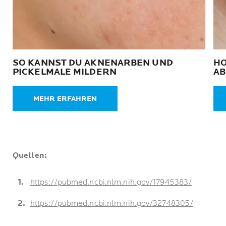
SO KANNST DU AKNENARBEN UND
HO
PICKELMALE MILDERN
AB
MEHR ERFAHREN
Quellen:
https://pubmed.ncbi.nlm.nih.gov/17945383/
https://pubmed.ncbi.nlm.nih.gov/32748305/