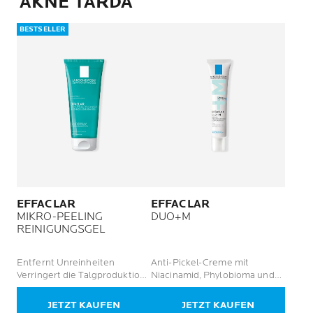
AKNE TARDA
BESTSELLER
EFFACLAR
EFFACLAR
MIKRO-PEELING
DUO+M
REINIGUNGSGEL
Entfernt Unreinheiten
Anti-Pickel-Creme mit
Verringert die Talgproduktion
Niacinamid, Phylobioma und
Korrigiert hartnäckige Makel
Procerad für unreine Haut
und Flecken
JETZT KAUFEN
JETZT KAUFEN